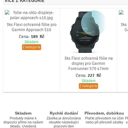
VÍCE Z KATEGORIE
3ks Flexi ochranná fólie pro
3ks 
Garmin Approach S10
G
Cena:
189
Kč
Skladem
Z kategorie
3ks Flexi ochranná fólie na
displej pro Garmin
Forerunner 570 47mm
Cena:
227
Kč
Skladem
Z kategorie
Skladem
Rychlé dodání
Převodem, dobírkou
Produkty máme k
Zásilka je doručována
Plaťte převodem na účet
Př
dispozici přímo na našem
obvykle následující
nebo při převzetí zásilky
u
skladu. Uvedená
pracovní den