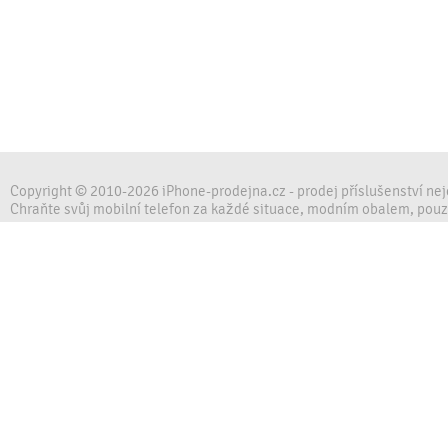
Copyright © 2010-2026 iPhone-prodejna.cz - prodej příslušenství ne
Chraňte svůj mobilní telefon za každé situace, modním obalem, pou