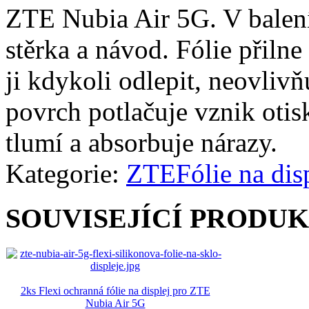
ZTE Nubia Air 5G. V balení 
stěrka a návod. Fólie přiln
ji kdykoli odlepit, neovlivň
povrch potlačuje vznik otisk
tlumí a absorbuje nárazy.
Kategorie:
ZTE
Fólie na dis
SOUVISEJÍCÍ PRODU
2ks Flexi ochranná fólie na displej pro ZTE
Nubia Air 5G