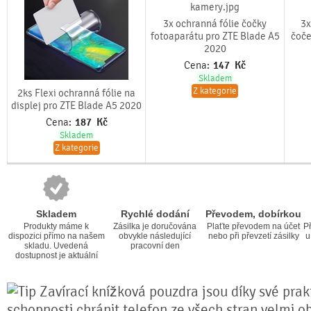
3x ochranná fólie čočky
3x
fotoaparátu pro ZTE Blade A5
čoče
2020
Cena:
147
Kč
Skladem
Z kategorie
2ks Flexi ochranná fólie na
displej pro ZTE Blade A5 2020
Cena:
187
Kč
Skladem
Z kategorie
Skladem
Rychlé dodání
Převodem, dobírkou
Produkty máme k
Zásilka je doručována
Plaťte převodem na účet
Př
dispozici přímo na našem
obvykle následující
nebo při převzetí zásilky
u
skladu. Uvedená
pracovní den
dostupnost je aktuální
Zavírací knížková pouzdra jsou díky své prakt
schopnosti chránit telefon ze všech stran velmi o