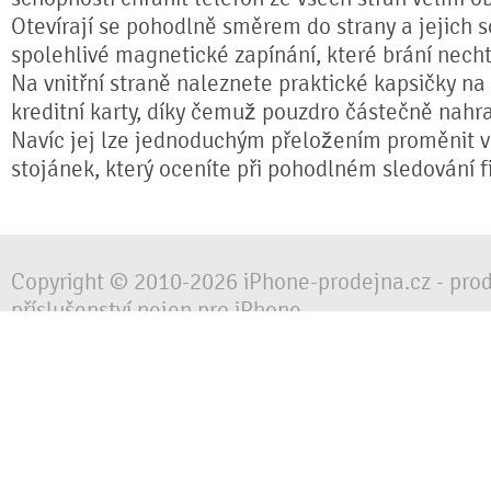
Otevírají se pohodlně směrem do strany a jejich s
spolehlivé magnetické zapínání, které brání nech
Na vnitřní straně naleznete praktické kapsičky na
kreditní karty, díky čemuž pouzdro částečně nahr
Navíc jej lze jednoduchým přeložením proměnit ve
stojánek, který oceníte při pohodlném sledování fi
Copyright © 2010-2026 iPhone-prodejna.cz - pro
příslušenství nejen pro iPhone
Chraňte svůj mobilní telefon za každé situace, 
obalem, pouzdrem nebo krytem.