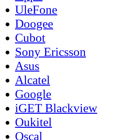
UleFone
Doogee
Cubot
Sony Ericsson
Asus
Alcatel
Google
iGET Blackview
Oukitel
Oscal