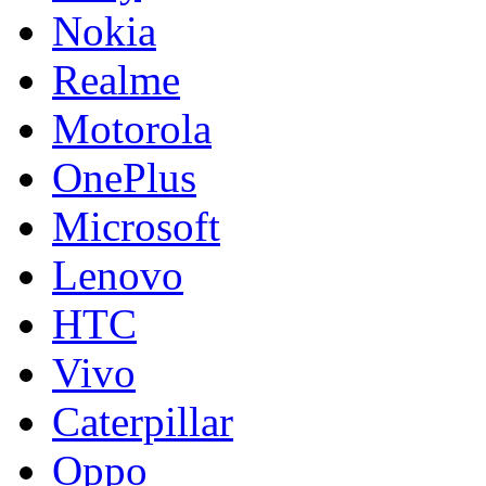
Nokia
Realme
Motorola
OnePlus
Microsoft
Lenovo
HTC
Vivo
Caterpillar
Oppo