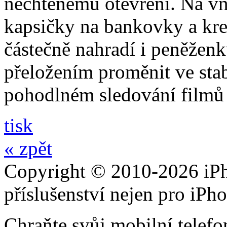
nechtěnému otevření. Na vni
kapsičky na bankovky a kre
částečně nahradí i peněžen
přeložením proměnit ve stabi
pohodlném sledování filmů 
tisk
« zpět
Copyright © 2010-2026 iPh
příslušenství nejen pro iPh
Chraňte svůj mobilní telef