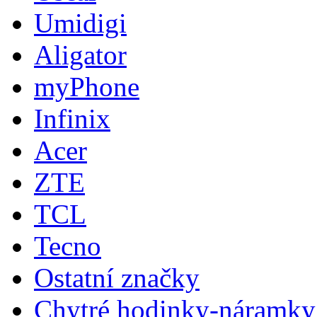
Umidigi
Aligator
myPhone
Infinix
Acer
ZTE
TCL
Tecno
Ostatní značky
Chytré hodinky-náramky