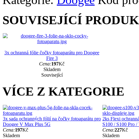
SOUVISEJÍCÍ PRODU
3x ochranná fólie čočky fotoaparátu pro Doogee
Fire 3
Cena:
197
Kč
Skladem
Související
VÍCE Z KATEGORIE
3x sada ochranných fólií na čočky fotoaparátu pro
2ks Flexi ochranná
Doogee V Max Plus 5G
S100 / S100 Pro 
Cena:
197
Kč
Cena:
227
Kč
Skladem
Skladem