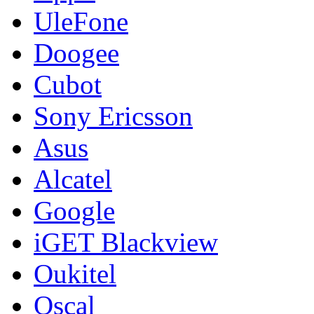
UleFone
Doogee
Cubot
Sony Ericsson
Asus
Alcatel
Google
iGET Blackview
Oukitel
Oscal