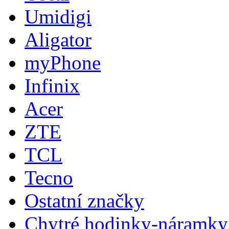
Umidigi
Aligator
myPhone
Infinix
Acer
ZTE
TCL
Tecno
Ostatní značky
Chytré hodinky-náramky