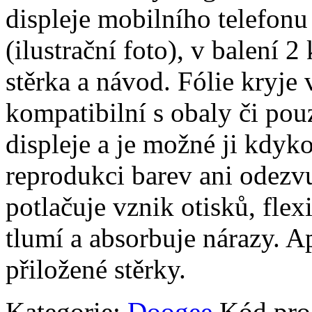
displeje mobilního telefonu
(ilustrační foto), v balení 2 
stěrka a návod. Fólie kryje 
kompatibilní s obaly či pouz
displeje a je možné ji kdyko
reprodukci barev ani odezvu
potlačuje vznik otisků, fle
tlumí a absorbuje nárazy. A
přiložené stěrky.
Kategorie:
Doogee
Kód pro