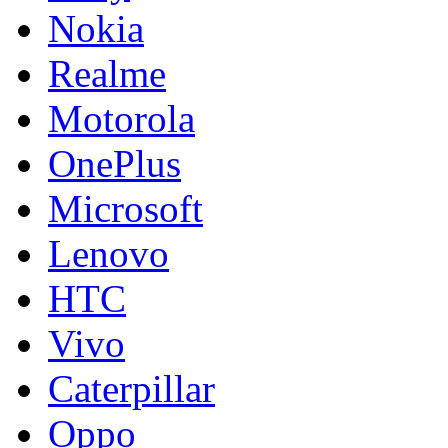
Nokia
Realme
Motorola
OnePlus
Microsoft
Lenovo
HTC
Vivo
Caterpillar
Oppo