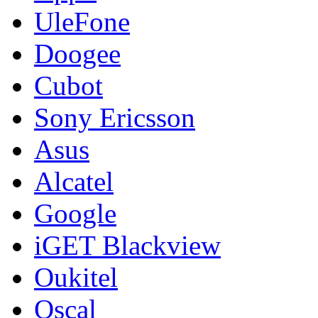
UleFone
Doogee
Cubot
Sony Ericsson
Asus
Alcatel
Google
iGET Blackview
Oukitel
Oscal