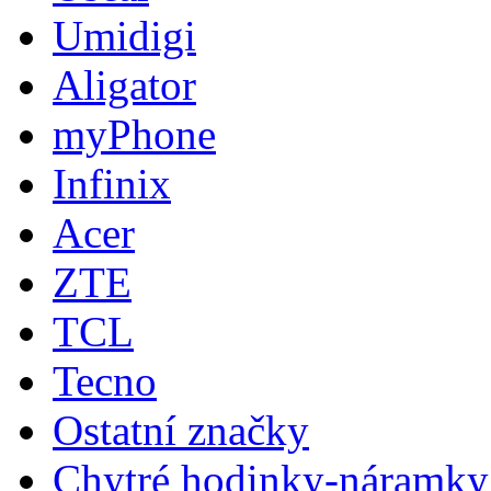
Umidigi
Aligator
myPhone
Infinix
Acer
ZTE
TCL
Tecno
Ostatní značky
Chytré hodinky-náramky