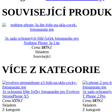
SOUVISEJÍCÍ PRODU
3x sada ochranných fólií čoček fotoaparátu pro
Nothing Phone 3a Lite
Cena:
187
Kč
Skladem
Související
VÍCE Z KATEGORIE
3x ochranná fólie čočky fotoaparátu pro Evolveo
3x sada ochranných
StrongPhone X5
T Phone 2 Pro
Cena:
157
Kč
Cena:
187
Kč
Skladem
Skladem
Z kategorie
Z kategorie