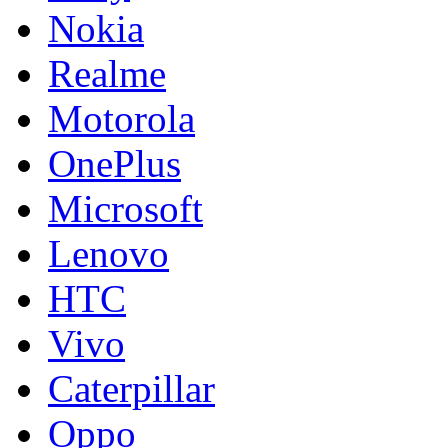
Nokia
Realme
Motorola
OnePlus
Microsoft
Lenovo
HTC
Vivo
Caterpillar
Oppo