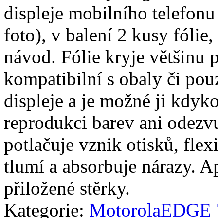
displeje mobilního telefon
foto), v balení 2 kusy fólie, 
návod. Fólie kryje většinu p
kompatibilní s obaly či pouz
displeje a je možné ji kdyko
reprodukci barev ani odezvu
potlačuje vznik otisků, fle
tlumí a absorbuje nárazy. A
přiložené stěrky.
Kategorie:
Motorola
EDGE 