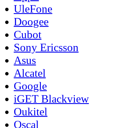
UleFone
Doogee
Cubot
Sony Ericsson
Asus
Alcatel
Google
iGET Blackview
Oukitel
Oscal