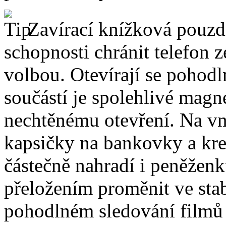
Zavírací knížková pouzdr
schopnosti chránit telefon 
volbou. Otevírají se pohodl
součástí je spolehlivé magne
nechtěnému otevření. Na vni
kapsičky na bankovky a kre
částečně nahradí i peněžen
přeložením proměnit ve stabi
pohodlném sledování filmů 