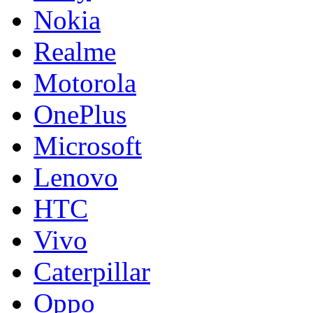
Nokia
Realme
Motorola
OnePlus
Microsoft
Lenovo
HTC
Vivo
Caterpillar
Oppo