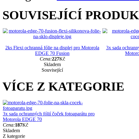
SOUVISEJÍCÍ PRODU
2ks Flexi ochranná fólie na displej pro Motorola
3x sada ochranný
EDGE 70 Fusion
Motor
Cena:
227
Kč
Skladem
Související
VÍCE Z KATEGORIE
3x sada ochranných fólií čoček fotoaparátu pro
Motorola EDGE 70
Cena:
187
Kč
Skladem
Z kategorie