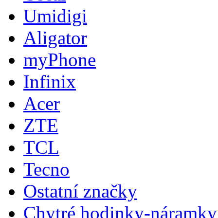
Umidigi
Aligator
myPhone
Infinix
Acer
ZTE
TCL
Tecno
Ostatní značky
Chytré hodinky-náramky