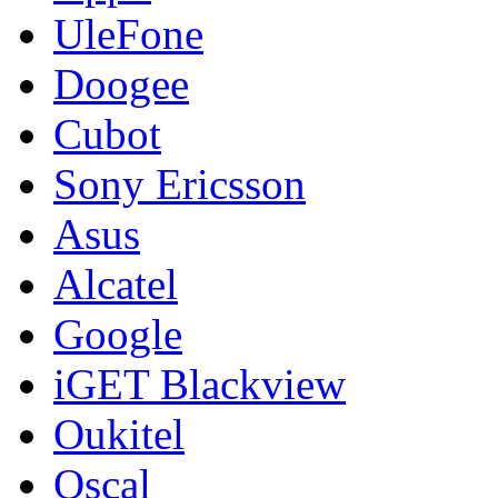
UleFone
Doogee
Cubot
Sony Ericsson
Asus
Alcatel
Google
iGET Blackview
Oukitel
Oscal