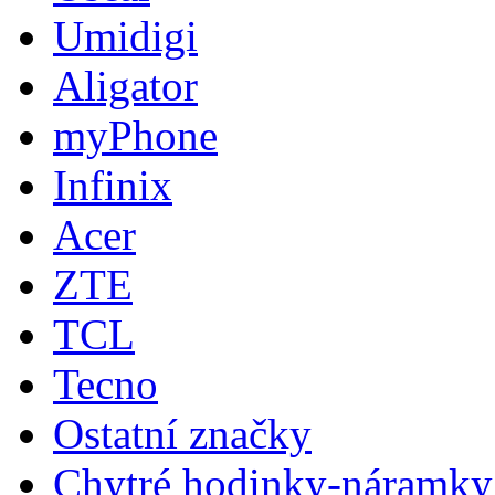
Umidigi
Aligator
myPhone
Infinix
Acer
ZTE
TCL
Tecno
Ostatní značky
Chytré hodinky-náramky