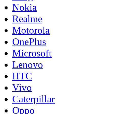
Nokia
Realme
Motorola
OnePlus
Microsoft
Lenovo
HTC
Vivo
Caterpillar
Oppo