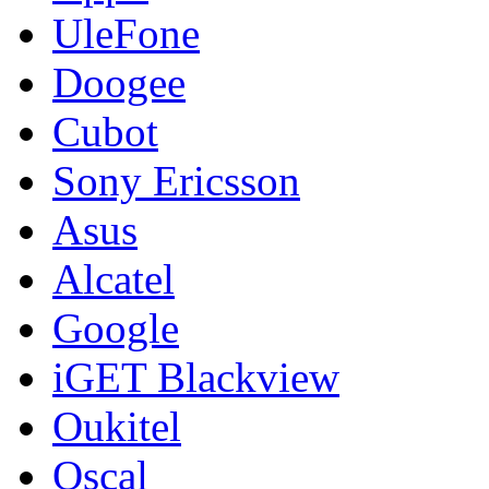
UleFone
Doogee
Cubot
Sony Ericsson
Asus
Alcatel
Google
iGET Blackview
Oukitel
Oscal