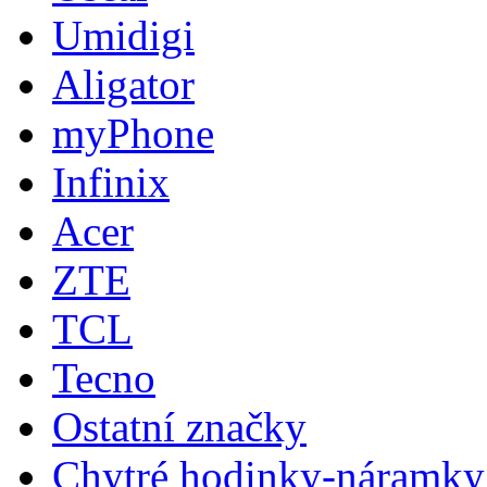
Umidigi
Aligator
myPhone
Infinix
Acer
ZTE
TCL
Tecno
Ostatní značky
Chytré hodinky-náramky