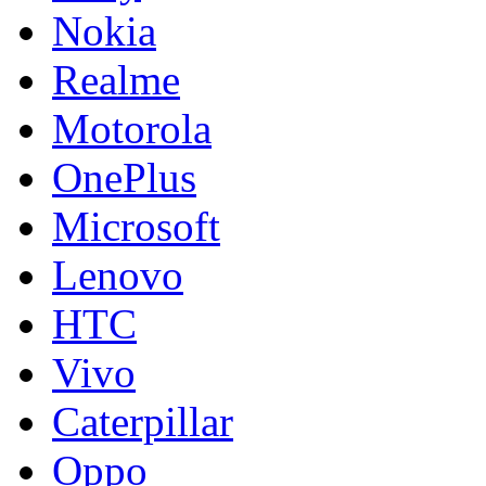
Nokia
Realme
Motorola
OnePlus
Microsoft
Lenovo
HTC
Vivo
Caterpillar
Oppo