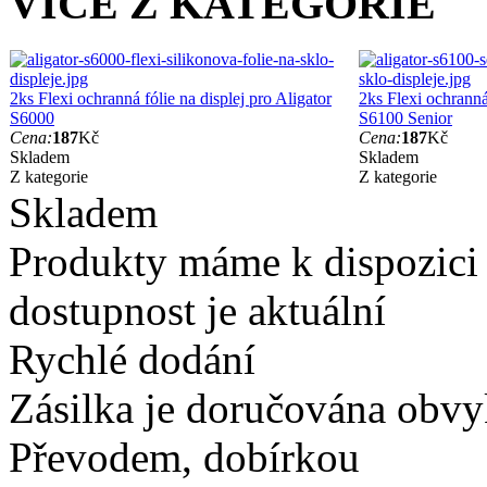
VÍCE Z KATEGORIE
2ks Flexi ochranná fólie na displej pro Aligator
2ks Flexi ochranná 
S6000
S6100 Senior
Cena:
187
Kč
Cena:
187
Kč
Skladem
Skladem
Z kategorie
Z kategorie
Skladem
Produkty máme k dispozici
dostupnost je aktuální
Rychlé dodání
Zásilka je doručována obvyk
Převodem, dobírkou