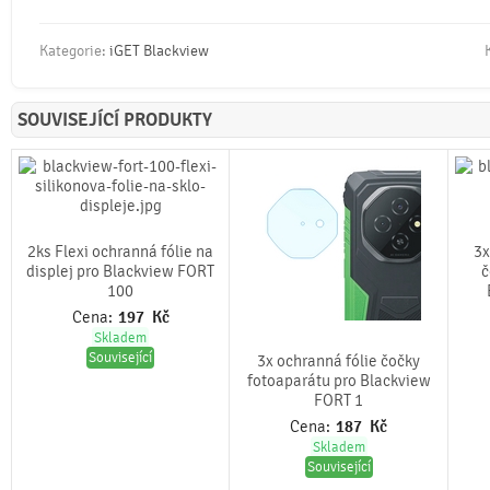
Kategorie:
iGET Blackview
SOUVISEJÍCÍ PRODUKTY
2ks Flexi ochranná fólie na
3x
displej pro Blackview FORT
č
100
Cena:
197
Kč
Skladem
Související
3x ochranná fólie čočky
fotoaparátu pro Blackview
FORT 1
Cena:
187
Kč
Skladem
Související