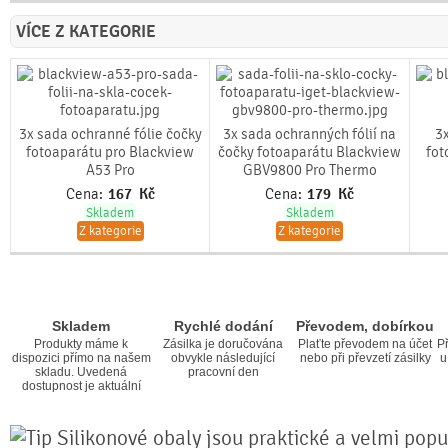
VÍCE Z KATEGORIE
3x sada ochranné fólie čočky
3x sada ochranných fólií na
3x
fotoaparátu pro Blackview
čočky fotoaparátu Blackview
fot
A53 Pro
GBV9800 Pro Thermo
Cena:
167
Kč
Cena:
179
Kč
Skladem
Skladem
Z kategorie
Z kategorie
Skladem
Rychlé dodání
Převodem, dobírkou
Produkty máme k
Zásilka je doručována
Plaťte převodem na účet
Př
dispozici přímo na našem
obvykle následující
nebo při převzetí zásilky
u
skladu. Uvedená
pracovní den
dostupnost je aktuální
Silikonové obaly jsou praktické a velmi popul