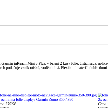
armin inReach Mini 3 Plus, v balení 2 kusy fólie, čistící sada, aplikačn
ovrch potlačuje vznik otisků, voděodolná. Flexibilní materiál dobře tlu
 ochranná fólie displeje Garmin Zumo 350 / 390
2x och
na:
279
Kč
Cena: