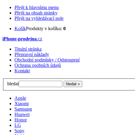
Přejít k hlavnímu menu
Přejít na obsah stránky
Přejít na vyhledávací pole
Košík
Produkty v košíku:
0
iPhone-prodejna
.cz
Titulní stránka
Přepravní náklady
Obchodní podmínky / Odstoupení
Ochrana osobních údajů
Kontakt
hledat
Apple
Xiaomi
Samsung
Huawei
Honor
LG
Sony