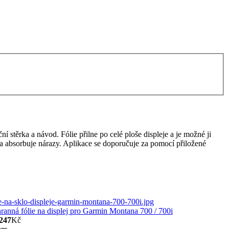
í stěrka a návod. Fólie přilne po celé ploše displeje a je možné ji
mí a absorbuje nárazy. Aplikace se doporučuje za pomocí přiložené
ranná fólie na displej pro Garmin Montana 700 / 700i
247
Kč