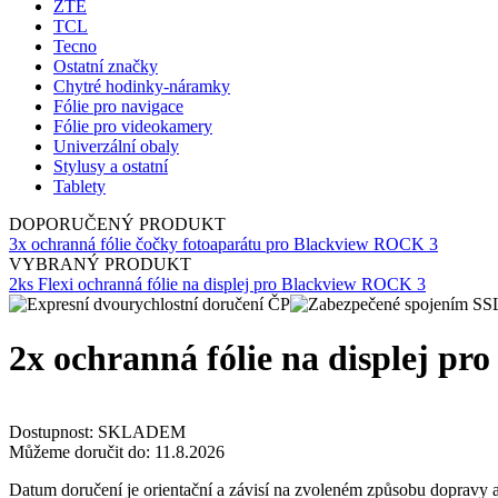
ZTE
TCL
Tecno
Ostatní značky
Chytré hodinky-náramky
Fólie pro navigace
Fólie pro videokamery
Univerzální obaly
Stylusy a ostatní
Tablety
DOPORUČENÝ PRODUKT
3x ochranná fólie čočky fotoaparátu pro Blackview ROCK 3
VYBRANÝ PRODUKT
2ks Flexi ochranná fólie na displej pro Blackview ROCK 3
2x ochranná fólie na displej pr
Dostupnost:
SKLADEM
Můžeme doručit do:
11.8.2026
Datum doručení je orientační a závisí na zvoleném způsobu dopravy a