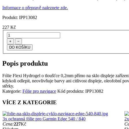
Informace o přepravě naleznete zde.
Produkt:
IPP13082
227
Kč
+
−
Popis produktu
Fólie Flexi Hydrogel o tloušťce 0,2mm přímo na sklo displeje zařízení G
kdykoli odlepit, neovlivňuje barvy ani citlivost displeje, oleofobní p
stěrky.
Kategorie:
Fólie pro navigace
Kód produktu:
IPP13082
VÍCE Z KATEGORIE
3x ochranná fólie pro Garmin Edge 540 / 840
2x
Cena:
227
Kč
Ce