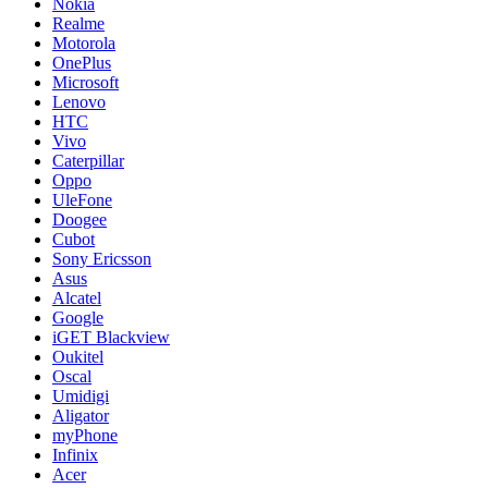
Nokia
Realme
Motorola
OnePlus
Microsoft
Lenovo
HTC
Vivo
Caterpillar
Oppo
UleFone
Doogee
Cubot
Sony Ericsson
Asus
Alcatel
Google
iGET Blackview
Oukitel
Oscal
Umidigi
Aligator
myPhone
Infinix
Acer