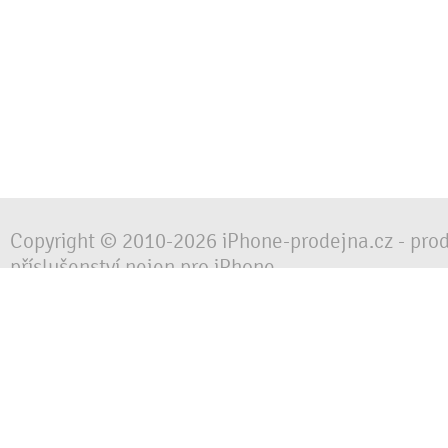
Copyright © 2010-2026 iPhone-prodejna.cz - pro
příslušenství nejen pro iPhone
Chraňte svůj mobilní telefon za každé situace, 
obalem, pouzdrem nebo krytem.