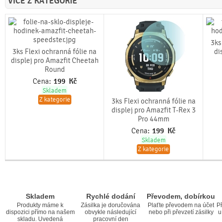
VÍCE Z KATEGORIE
3ks
3ks Flexi ochranná fólie na
di
displej pro Amazfit Cheetah
Round
Cena:
199
Kč
Skladem
Z kategorie
3ks Flexi ochranná fólie na
displej pro Amazfit T-Rex 3
Pro 44mm
Cena:
199
Kč
Skladem
Z kategorie
Skladem
Rychlé dodání
Převodem, dobírkou
Produkty máme k
Zásilka je doručována
Plaťte převodem na účet
Př
dispozici přímo na našem
obvykle následující
nebo při převzetí zásilky
u
skladu. Uvedená
pracovní den