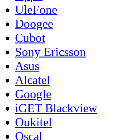
UleFone
Doogee
Cubot
Sony Ericsson
Asus
Alcatel
Google
iGET Blackview
Oukitel
Oscal