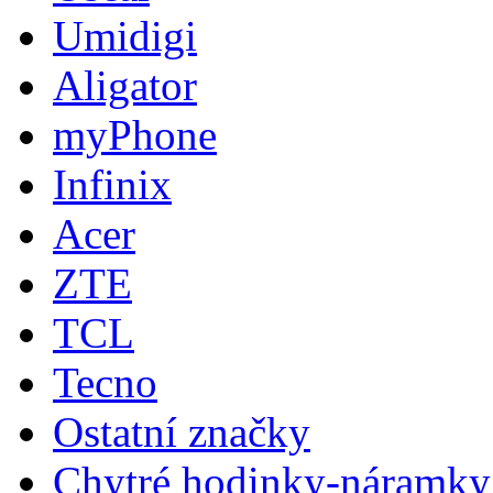
Umidigi
Aligator
myPhone
Infinix
Acer
ZTE
TCL
Tecno
Ostatní značky
Chytré hodinky-náramky