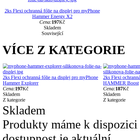
2ks Flexi ochranná fólie na displej pro myPhone
Hammer Energy X2
Cena:
197
Kč
Skladem
Související
VÍCE Z KATEGORIE
2ks Flexi ochranná fólie na displej pro myPhone
2ks Flexi ochranná
Hammer Explorer
HAMMER Boost
Cena:
197
Kč
Cena:
187
Kč
Skladem
Skladem
Z kategorie
Z kategorie
Skladem
Produkty máme k dispozici
dostupnost je aktuální