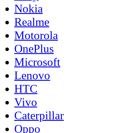
Nokia
Realme
Motorola
OnePlus
Microsoft
Lenovo
HTC
Vivo
Caterpillar
Oppo