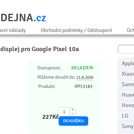
ODEJNA
.cz
avní náklady
Obchodní podmínky / Odstoupení
Och
 displej pro Google Pixel 10a
Appl
SKLADEM
Dostupnost:
Xiao
Můžeme doručit do:
11.8.2026
Sam
Produkt:
IPP13183
Huaw
Hono
+
−
LG
227
Kč
Sony