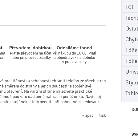
TCL
Tecn
Osta
Chyt
í
Převodem, dobírkou
Odesíláme ihned
Fóli
ána
Plaťte převodem na účet
Při nákupu do 10:00. Platí
cí
nebo při převzetí zásilky
u objednávek na dobírku
Fóli
v pracovní dny
Univ
vé praktičnosti a schopnosti chránit telefon ze všech stran
Stylu
ně směrem do strany a jejich součástí je spolehlivé
mu otevření. Na vnitřní straně naleznete praktické
Tabl
y čemuž pouzdro částečně nahradí i peněženku. Navíc jej
bilní stojánek, který oceníte při pohodlném sledování
DO
« zpět
tisk
VY