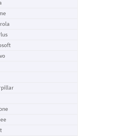
a
me
rola
lus
osoft
vo
pillar
o
one
gee
t