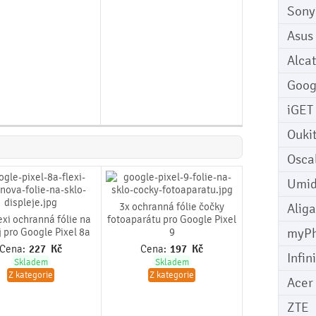
Sony
Asus
Alcat
Goog
iGET
Ouki
Osca
Umid
3x ochranná fólie čočky
Aliga
exi ochranná fólie na
fotoaparátu pro Google Pixel
myP
j pro Google Pixel 8a
9
Cena:
227
Kč
Cena:
197
Kč
Infin
Skladem
Skladem
Z kategorie
Z kategorie
Acer
ZTE