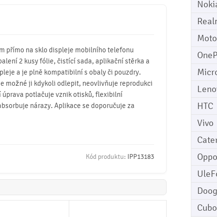
Noki
Real
Moto
mm přímo na sklo displeje mobilního telefonu
OneP
balení 2 kusy fólie, čistící sada, aplikační stěrka a
Micr
pleje a je plně kompatibilní s obaly či pouzdry.
 je možné ji kdykoli odlepit, neovlivňuje reprodukci
Leno
úprava potlačuje vznik otisků, flexibilní
HTC
absorbuje nárazy. Aplikace se doporučuje za
Vivo
Cater
Opp
Kód produktu:
IPP13183
UleF
Doo
Cubo