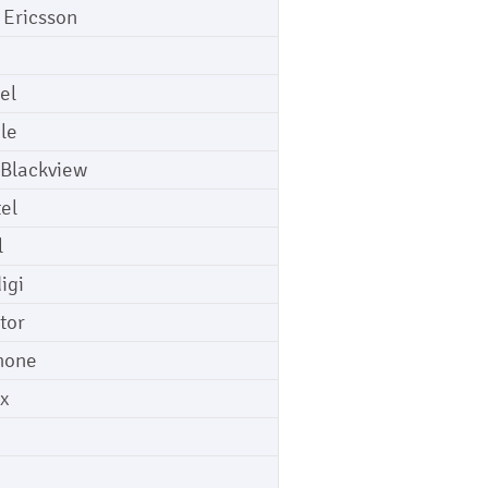
 Ericsson
el
le
 Blackview
tel
l
igi
tor
hone
ix