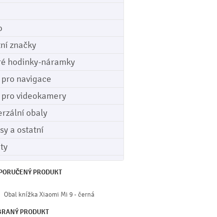
o
tní značky
ré hodinky-náramky
e pro navigace
e pro videokamery
erzální obaly
sy a ostatní
ety
PORUČENÝ PRODUKT
Obal knížka Xiaomi Mi 9 - černá
BRANÝ PRODUKT