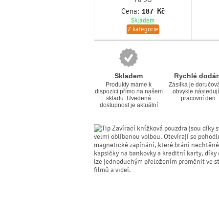
Cena:
187
Kč
Skladem
Z kategorie
Skladem
Rychlé dodán
Produkty máme k
Zásilka je doručov
dispozici přímo na našem
obvykle následují
skladu. Uvedená
pracovní den
dostupnost je aktuální
Zavírací knížková pouzdra jsou díky s
velmi oblíbenou volbou. Otevírají se pohodl
magnetické zapínání, které brání nechtěné
kapsičky na bankovky a kreditní karty, dík
lze jednoduchým přeložením proměnit ve sta
filmů a videí.