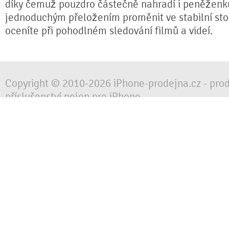
díky čemuž pouzdro částečně nahradí i peněženku.
jednoduchým přeložením proměnit ve stabilní sto
oceníte při pohodlném sledování filmů a videí.
Copyright © 2010-2026 iPhone-prodejna.cz - pro
příslušenství nejen pro iPhone
Chraňte svůj mobilní telefon za každé situace, 
obalem, pouzdrem nebo krytem.