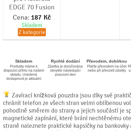
EDGE 70 Fusion
Cena:
187
Kč
Skladem
Z kategorie
Skladem
Rychlé dodání
Převodem, dobírkou
Produkty máme k
Zásilka je doručována
Plaťte převodem na účet
Př
dispozici přímo na našem
obvykle následující
nebo při převzetí zásilky
u
skladu. Uvedená
pracovní den
dostupnost je aktuální
Zavírací knížková pouzdra jsou díky své prakti
chránit telefon ze všech stran velmi oblíbenou vol
pohodlně směrem do strany a jejich součástí je s
magnetické zapínání, které brání nechtěnému otev
straně naleznete praktické kapsičky na bankovky a