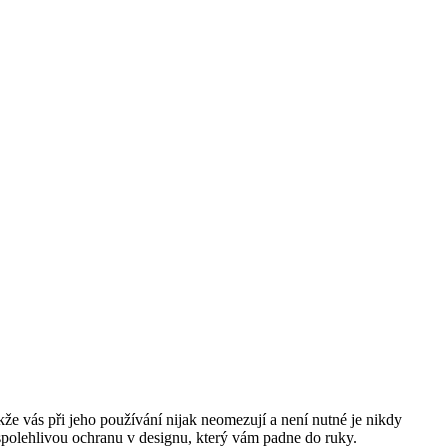
akže vás při jeho používání nijak neomezují a není nutné je nikdy
k spolehlivou ochranu v designu, který vám padne do ruky.