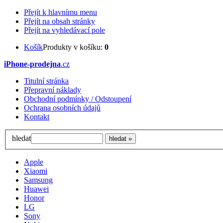
Přejít k hlavnímu menu
Přejít na obsah stránky
Přejít na vyhledávací pole
Košík
Produkty v košíku:
0
iPhone-prodejna
.cz
Titulní stránka
Přepravní náklady
Obchodní podmínky / Odstoupení
Ochrana osobních údajů
Kontakt
hledat
Apple
Xiaomi
Samsung
Huawei
Honor
LG
Sony