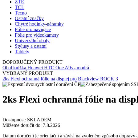
ZTE
TCL
Tecno
Ostatní značky
Chytré hodinky-náramky
Fólie pro navigace
Fólie pro videokamery
Univerzální obaly
Stylusy a ostatní
Tablety
DOPORUČENÝ PRODUKT
Obal knížka Huawei HTC One A9s - modrá
VYBRANÝ PRODUKT
2ks Flexi ochranná fólie na displej pro Blackview ROCK 3
2ks Flexi ochranná fólie na dis
Dostupnost:
SKLADEM
Můžeme doručit do:
7.8.2026
Datum doručení je orientační a závisí na zvoleném způsobu dopravy a