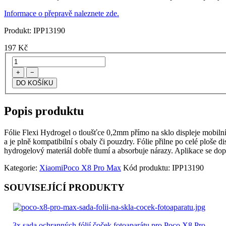
Informace o přepravě naleznete zde.
Produkt:
IPP13190
197
Kč
+
−
Popis produktu
Fólie Flexi Hydrogel o tloušťce 0,2mm přímo na sklo displeje mobilního
a je plně kompatibilní s obaly či pouzdry. Fólie přilne po celé ploše d
hydrogelový materiál dobře tlumí a absorbuje nárazy. Aplikace se dop
Kategorie:
Xiaomi
Poco X8 Pro Max
Kód produktu:
IPP13190
SOUVISEJÍCÍ PRODUKTY
3x sada ochranných fólií čoček fotoaparátu pro Poco X8 Pro