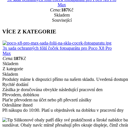
Max
Cena:
187
Kč
Skladem
Související
VÍCE Z KATEGORIE
3x sada ochranných fólií čoček fotoaparátu pro Poco X8 Pro
Max
Cena:
187
Kč
Skladem
Z kategorie
Skladem
Produkty máme k dispozici přímo na našem skladu. Uvedená dostupno
Rychlé dodání
Zásilka je doručována obvykle následující pracovní den
Převodem, dobírkou
Plaťte převodem na účet nebo při převzetí zásilky
Odesíláme ihned
Při nákupu do 10:00. Platí u objednávek na dobírku v pracovní dny
Silikonové obaly patří díky své praktičnosti a široké nabídce ba
sundávat. Obaly navíc mírně přesahují přes okraje displeje, čímž chrá