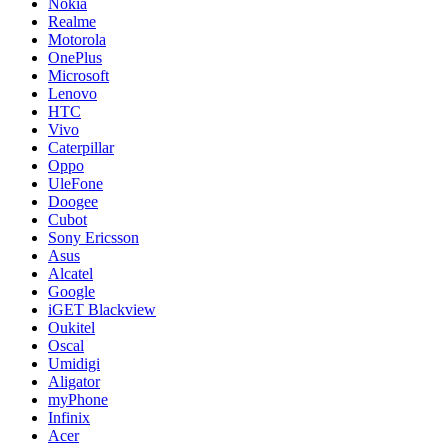
Nokia
Realme
Motorola
OnePlus
Microsoft
Lenovo
HTC
Vivo
Caterpillar
Oppo
UleFone
Doogee
Cubot
Sony Ericsson
Asus
Alcatel
Google
iGET Blackview
Oukitel
Oscal
Umidigi
Aligator
myPhone
Infinix
Acer