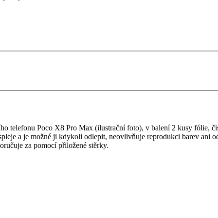
 telefonu Poco X8 Pro Max (ilustrační foto), v balení 2 kusy fólie, čist
ispleje a je možné ji kdykoli odlepit, neovlivňuje reprodukci barev ani o
oručuje za pomocí přiložené stěrky.