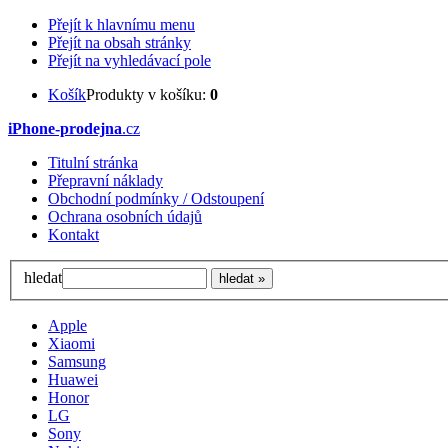
Přejít k hlavnímu menu
Přejít na obsah stránky
Přejít na vyhledávací pole
Košík
Produkty v košíku:
0
iPhone-prodejna
.cz
Titulní stránka
Přepravní náklady
Obchodní podmínky / Odstoupení
Ochrana osobních údajů
Kontakt
hledat
Apple
Xiaomi
Samsung
Huawei
Honor
LG
Sony