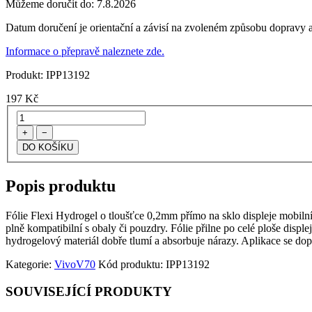
Můžeme doručit do:
7.8.2026
Datum doručení je orientační a závisí na zvoleném způsobu dopravy a
Informace o přepravě naleznete zde.
Produkt:
IPP13192
197
Kč
+
−
Popis produktu
Fólie Flexi Hydrogel o tloušťce 0,2mm přímo na sklo displeje mobilního 
plně kompatibilní s obaly či pouzdry. Fólie přilne po celé ploše disple
hydrogelový materiál dobře tlumí a absorbuje nárazy. Aplikace se dop
Kategorie:
Vivo
V70
Kód produktu:
IPP13192
SOUVISEJÍCÍ PRODUKTY