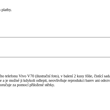
 platby.
telefonu Vivo V70 (ilustrační foto), v balení 2 kusy fólie, čistící sada,
je a je možné ji kdykoli odlepit, neovlivňuje reprodukci barev ani odezv
oručuje za pomocí přiložené stěrky.