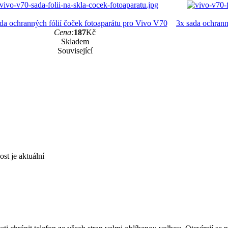
da ochranných fólií čoček fotoaparátu pro Vivo V70
3x sada ochrann
Cena:
187
Kč
Skladem
Související
st je aktuální