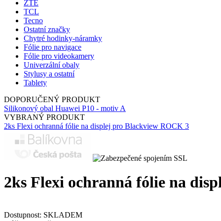
ZTE
TCL
Tecno
Ostatní značky
Chytré hodinky-náramky
Fólie pro navigace
Fólie pro videokamery
Univerzální obaly
Stylusy a ostatní
Tablety
DOPORUČENÝ PRODUKT
Silikonový obal Huawei P10 - motiv A
VYBRANÝ PRODUKT
2ks Flexi ochranná fólie na displej pro Blackview ROCK 3
2ks Flexi ochranná fólie na disp
Dostupnost:
SKLADEM