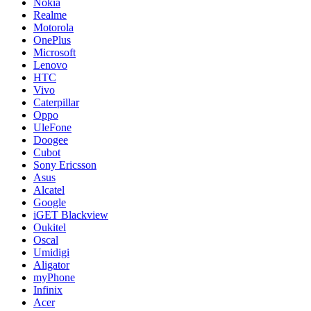
Nokia
Realme
Motorola
OnePlus
Microsoft
Lenovo
HTC
Vivo
Caterpillar
Oppo
UleFone
Doogee
Cubot
Sony Ericsson
Asus
Alcatel
Google
iGET Blackview
Oukitel
Oscal
Umidigi
Aligator
myPhone
Infinix
Acer