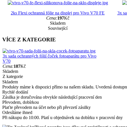
2ks Flexi ochranná fólie na displej pro Vivo V70 FE
3x sa
Cena:
197
Kč
Skladem
Související
VÍCE Z KATEGORIE
3x sada ochranných fólií čoček fotoaparátu pro Vivo
V70
Cena:
187
Kč
Skladem
Z kategorie
Skladem
Produkty máme k dispozici přímo na našem skladu. Uvedená dostupno
Rychlé dodání
Zásilka je doručována obvykle následující pracovní den
Převodem, dobírkou
Plaťte převodem na účet nebo při převzetí zásilky
Odesíláme ihned
Při nákupu do 10:00. Platí u objednávek na dobírku v pracovní dny