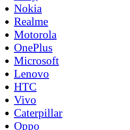
Nokia
Realme
Motorola
OnePlus
Microsoft
Lenovo
HTC
Vivo
Caterpillar
Oppo