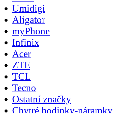
Umidigi
Aligator
myPhone
Infinix
Acer
ZTE
TCL
Tecno
Ostatní značky
Chytré hodinky-náramky