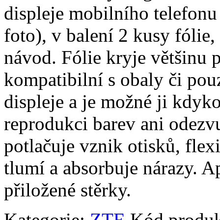
displeje mobilního telefonu
foto), v balení 2 kusy fólie, 
návod. Fólie kryje většinu p
kompatibilní s obaly či pouz
displeje a je možné ji kdyko
reprodukci barev ani odezvu
potlačuje vznik otisků, fle
tlumí a absorbuje nárazy. A
přiložené stěrky.
Kategorie:
ZTE
Kód produ