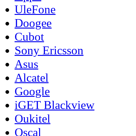
UleFone
Doogee
Cubot
Sony Ericsson
Asus
Alcatel
Google
iGET Blackview
Oukitel
Oscal