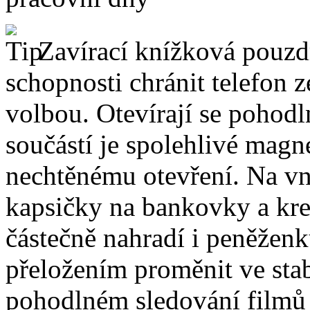
Zavírací knížková pouzdr
schopnosti chránit telefon 
volbou. Otevírají se pohodl
součástí je spolehlivé magne
nechtěnému otevření. Na vni
kapsičky na bankovky a kre
částečně nahradí i peněžen
přeložením proměnit ve stabi
pohodlném sledování filmů 