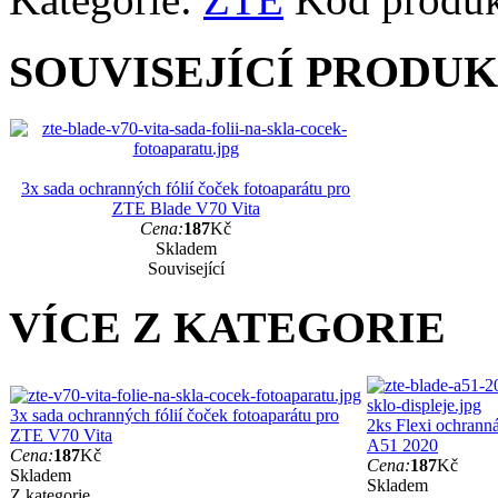
SOUVISEJÍCÍ PRODU
3x sada ochranných fólií čoček fotoaparátu pro
ZTE Blade V70 Vita
Cena:
187
Kč
Skladem
Související
VÍCE Z KATEGORIE
3x sada ochranných fólií čoček fotoaparátu pro
2ks Flexi ochranná
ZTE V70 Vita
A51 2020
Cena:
187
Kč
Cena:
187
Kč
Skladem
Skladem
Z kategorie