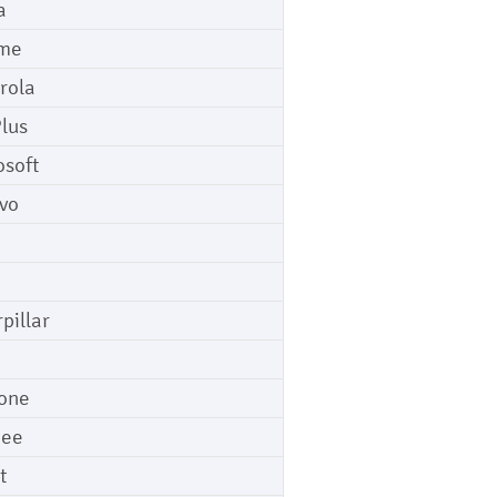
a
me
rola
lus
osoft
vo
pillar
o
one
gee
t