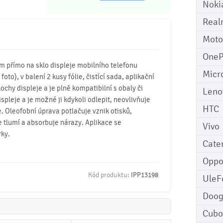
Noki
Real
Moto
OneP
mm přímo na sklo displeje mobilního telefonu
Micr
o), v balení 2 kusy fólie, čistící sada, aplikační
lochy displeje a je plně kompatibilní s obaly či
Leno
ispleje a je možné ji kdykoli odlepit, neovlivňuje
HTC
. Oleofobní úprava potlačuje vznik otisků,
e tlumí a absorbuje nárazy. Aplikace se
Vivo
rky.
Cater
Opp
Kód produktu:
IPP13198
UleF
Doo
Cubo