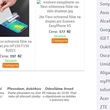
Sony
Asus
2ks Flexi ochranná fólie na
Alcat
displej pro Evolveo
EasyPhone XS
Goog
Cena:
177
Kč
Skladem
iGET
Z kategorie
exi ochranná fólie na
lej pro iiiF150 F150
Ouki
B2021
Osca
Cena:
197
Kč
Skladem
Umid
Z kategorie
Aliga
myP
í
Převodem, dobírkou
Odesíláme ihned
Infin
ána
Plaťte převodem na účet
Při nákupu do 10:00. Platí
cí
nebo při převzetí zásilky
u objednávek na dobírku
Acer
v pracovní dny
ZTE