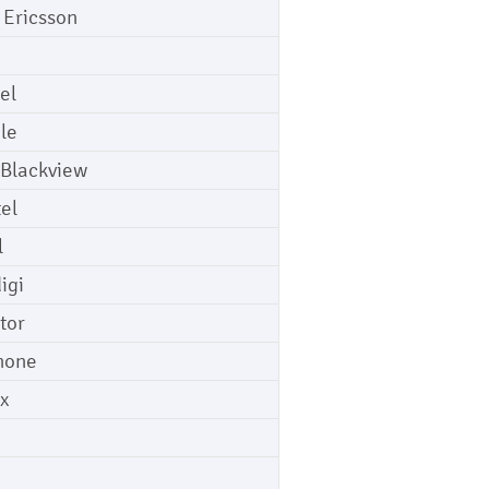
 Ericsson
el
le
 Blackview
tel
l
igi
tor
hone
ix