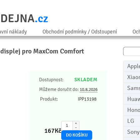
ODEJNA
.cz
avní náklady
Obchodní podmínky / Odstoupení
Och
a displej pro MaxCom Comfort
Appl
Xiao
SKLADEM
Dostupnost:
Sam
Můžeme doručit do:
10.8.2026
Huaw
Produkt:
IPP13198
Hono
LG
+
−
167
Kč
Sony