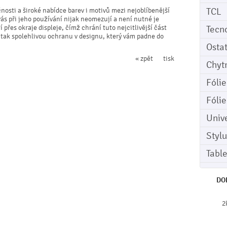
TCL
čnosti a široké nabídce barev i motivů mezi nejoblíbenější
vás při jeho používání nijak neomezují a není nutné je
přes okraje displeje, čímž chrání tuto nejcitlivější část
Tecn
 tak spolehlivou ochranu v designu, který vám padne do
Osta
« zpět
tisk
Chyt
Fóli
Fóli
Univ
Stylu
Tabl
DO
2