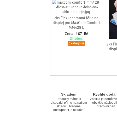
2ks Flexi ochranná fólie na
displej pro MaxCom Comfort
MM428 L
Cena:
167
Kč
Skladem
Z kategorie
2ks Fl
disp
Skladem
Rychlé dodán
Produkty máme k
Zásilka je doručov
dispozici přímo na našem
obvykle následují
skladu. Uvedená
pracovní den
dostupnost je aktuální