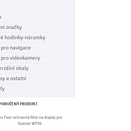
o
tní značky
ré hodinky-náramky
e pro navigace
e pro videokamery
erzální obaly
sy a ostatní
ety
PORUČENÝ PRODUKT
ks Flexi ochranná fólie na displej pro
Oukitel WP35