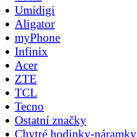
Umidigi
Aligator
myPhone
Infinix
Acer
ZTE
TCL
Tecno
Ostatní značky
Chytré hodinky-náramky