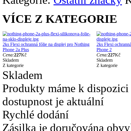
VÍCE Z KATEGORIE
2ks Flexi ochranná fólie na displej pro Nothing
2ks Flexi ochranná
Phone 2a Plus
Phone 2
Cena:
227
Kč
Cena:
227
Kč
Skladem
Skladem
Z kategorie
Z kategorie
Skladem
Produkty máme k dispozici
dostupnost je aktuální
Rychlé dodání
Zásilka je doručována obvyk