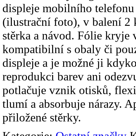
displeje mobilního telef
(ilustrační foto), v balení 2 
stěrka a návod. Fólie kryje 
kompatibilní s obaly či pouz
displeje a je možné ji kdyko
reprodukci barev ani odezvu
potlačuje vznik otisků, fle
tlumí a absorbuje nárazy. A
přiložené stěrky.
Kategorie:
Ostatní značky
K