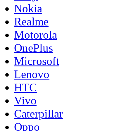
Nokia
Realme
Motorola
OnePlus
Microsoft
Lenovo
HTC
Vivo
Caterpillar
Oppo