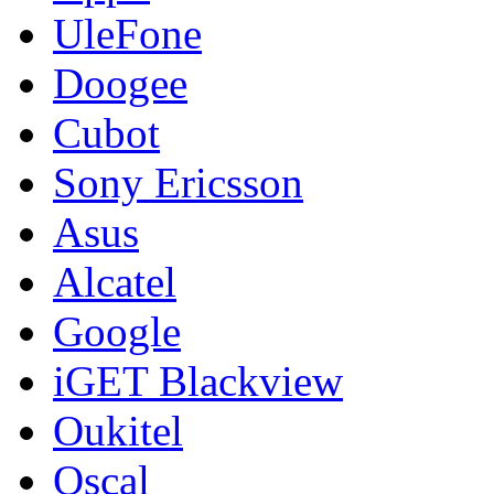
UleFone
Doogee
Cubot
Sony Ericsson
Asus
Alcatel
Google
iGET Blackview
Oukitel
Oscal