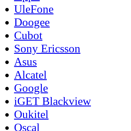
UleFone
Doogee
Cubot
Sony Ericsson
Asus
Alcatel
Google
iGET Blackview
Oukitel
Oscal