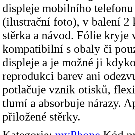
displeje mobilního telefo
(ilustrační foto), v balení 2 
stěrka a návod. Fólie kryje 
kompatibilní s obaly či pouz
displeje a je možné ji kdyko
reprodukci barev ani odezvu
potlačuje vznik otisků, fle
tlumí a absorbuje nárazy. A
přiložené stěrky.
Kategorie:
myPhone
Kód p