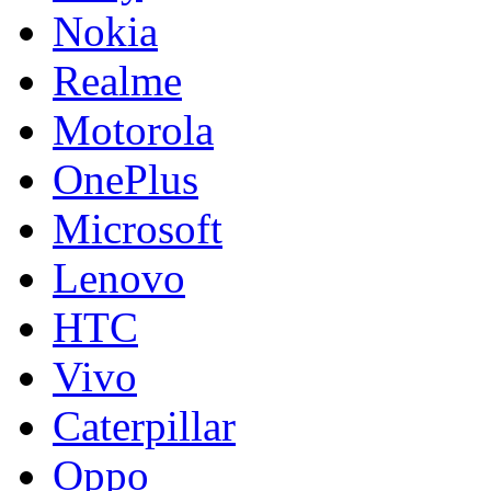
Nokia
Realme
Motorola
OnePlus
Microsoft
Lenovo
HTC
Vivo
Caterpillar
Oppo