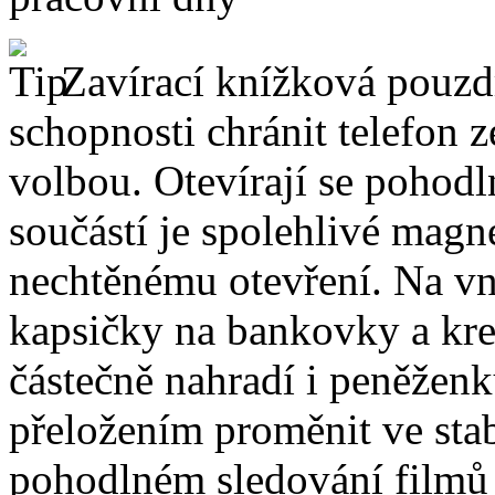
Zavírací knížková pouzdr
schopnosti chránit telefon 
volbou. Otevírají se pohodl
součástí je spolehlivé magne
nechtěnému otevření. Na vni
kapsičky na bankovky a kre
částečně nahradí i peněžen
přeložením proměnit ve stabi
pohodlném sledování filmů 