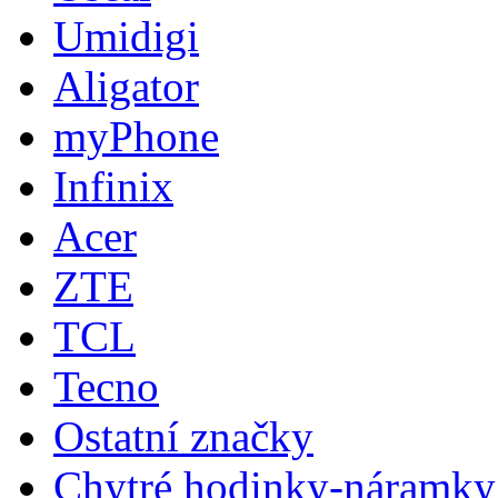
Umidigi
Aligator
myPhone
Infinix
Acer
ZTE
TCL
Tecno
Ostatní značky
Chytré hodinky-náramky