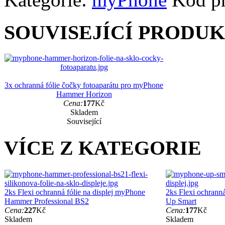
SOUVISEJÍCÍ PRODU
3x ochranná fólie čočky fotoaparátu pro myPhone
Hammer Horizon
Cena:
177
Kč
Skladem
Související
VÍCE Z KATEGORIE
2ks Flexi ochranná fólie na displej myPhone
2ks Flexi ochranná
Hammer Professional BS2
Up Smart
Cena:
227
Kč
Cena:
177
Kč
Skladem
Skladem