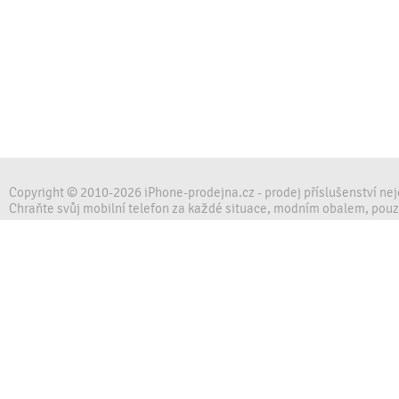
Copyright © 2010-2026 iPhone-prodejna.cz - prodej příslušenství ne
Chraňte svůj mobilní telefon za každé situace, modním obalem, pou