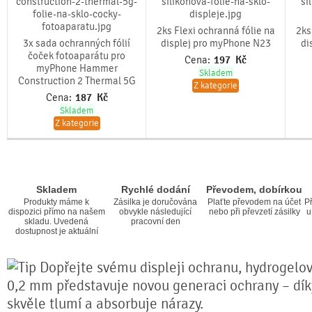
2ks Flexi ochranná fólie na
2ks
3x sada ochranných fólií
displej pro myPhone N23
di
čoček fotoaparátu pro
Cena:
197
Kč
myPhone Hammer
Skladem
Construction 2 Thermal 5G
Z kategorie
Cena:
187
Kč
Skladem
Z kategorie
Skladem
Rychlé dodání
Převodem, dobírkou
Produkty máme k
Zásilka je doručována
Plaťte převodem na účet
Př
dispozici přímo na našem
obvykle následující
nebo při převzetí zásilky
u
skladu. Uvedená
pracovní den
dostupnost je aktuální
Dopřejte svému displeji ochranu, hydrogelová
0,2 mm představuje novou generaci ochrany – díky 
skvěle tlumí a absorbuje nárazy.