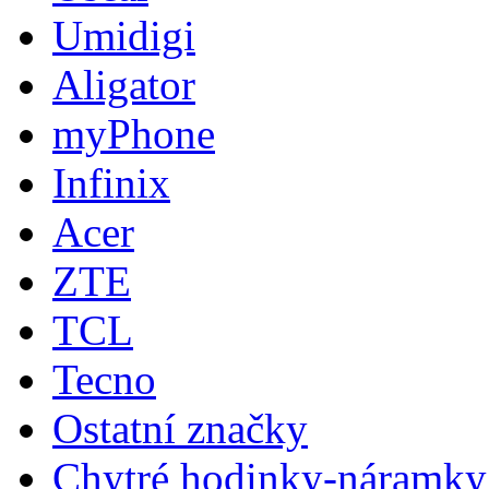
Umidigi
Aligator
myPhone
Infinix
Acer
ZTE
TCL
Tecno
Ostatní značky
Chytré hodinky-náramky