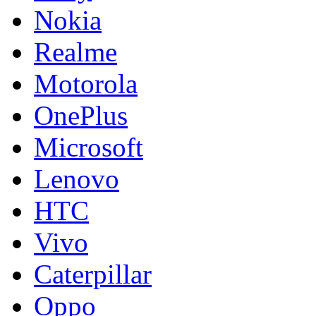
Nokia
Realme
Motorola
OnePlus
Microsoft
Lenovo
HTC
Vivo
Caterpillar
Oppo