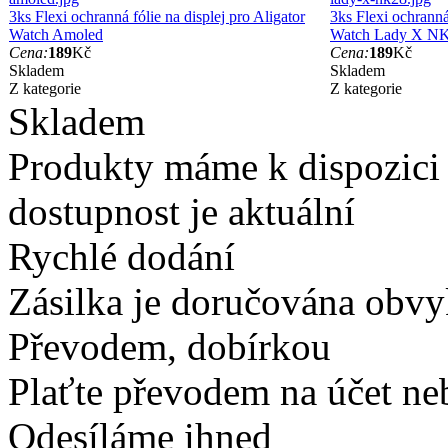
3ks Flexi ochranná fólie na displej pro Aligator
3ks Flexi ochranná 
Watch Amoled
Watch Lady X N
Cena:
189
Kč
Cena:
189
Kč
Skladem
Skladem
Z kategorie
Z kategorie
Skladem
Produkty máme k dispozici
dostupnost je aktuální
Rychlé dodání
Zásilka je doručována obvyk
Převodem, dobírkou
Plaťte převodem na účet neb
Odesíláme ihned