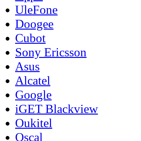
UleFone
Doogee
Cubot
Sony Ericsson
Asus
Alcatel
Google
iGET Blackview
Oukitel
Oscal