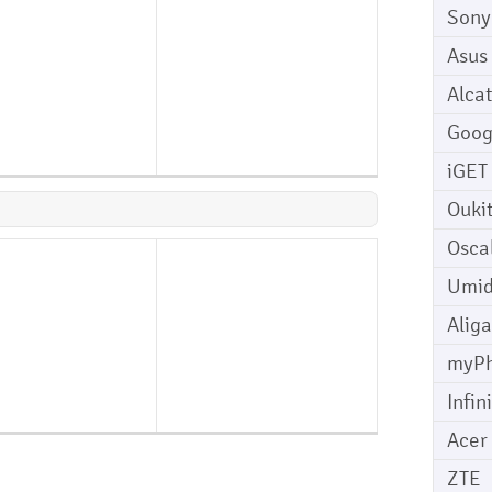
Sony
Asus
Alcat
Goog
iGET
Ouki
Osca
Umid
Aliga
myP
Infin
Acer
ZTE