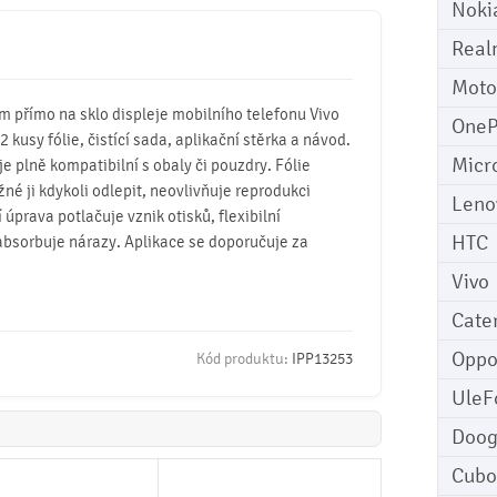
Noki
Real
Moto
m přímo na sklo displeje mobilního telefonu Vivo
OneP
 2 kusy fólie, čistící sada, aplikační stěrka a návod.
Micr
 je plně kompatibilní s obaly či pouzdry. Fólie
žné ji kdykoli odlepit, neovlivňuje reprodukci
Leno
úprava potlačuje vznik otisků, flexibilní
HTC
absorbuje nárazy. Aplikace se doporučuje za
Vivo
Cater
Opp
Kód produktu:
IPP13253
UleF
Doo
Cubo