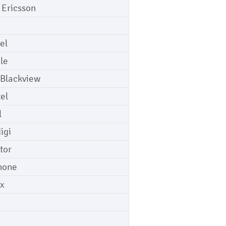
 Ericsson
el
le
 Blackview
tel
l
igi
tor
hone
ix