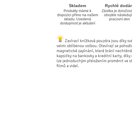
Skladem
Rychlé dodán
Produkty máme k
Zásilka je doručov
dispozici přímo na našem
obvykle následují
skladu. Uvedená
pracovní den
dostupnost je aktuální
Zavírací knížková pouzdra jsou díky své
velmi oblíbenou volbou. Otevírají se pohodl
magnetické zapínání, které brání nechtěné
kapsičky na bankovky a kreditní karty, dík
lze jednoduchým přeložením proměnit ve sta
filmů a videí.