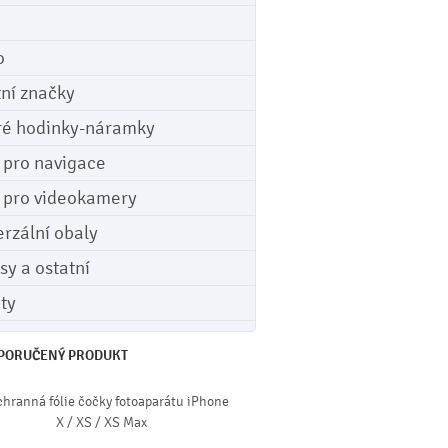
o
tní značky
ré hodinky-náramky
e pro navigace
e pro videokamery
erzální obaly
sy a ostatní
ety
PORUČENÝ PRODUKT
chranná fólie čočky fotoaparátu iPhone
X / XS / XS Max