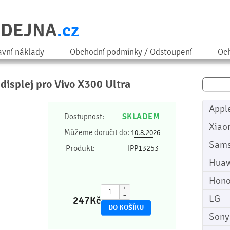
ODEJNA
.cz
avní náklady
Obchodní podmínky / Odstoupení
Och
 displej pro Vivo X300 Ultra
Appl
SKLADEM
Dostupnost:
Xiao
Můžeme doručit do:
10.8.2026
Sam
Produkt:
IPP13253
Huaw
Hono
+
−
LG
247
Kč
Sony