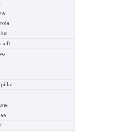
a
me
rola
lus
osoft
vo
pillar
o
one
gee
t