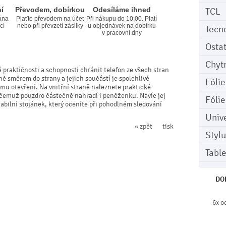
í
Převodem, dobírkou
Odesíláme ihned
TCL
ána
Plaťte převodem na účet
Při nákupu do 10:00. Platí
cí
nebo při převzetí zásilky
u objednávek na dobírku
Tecn
v pracovní dny
Osta
Chyt
 praktičnosti a schopnosti chránit telefon ze všech stran
ně směrem do strany a jejich součástí je spolehlivé
Fóli
mu otevření. Na vnitřní straně naleznete praktické
y čemuž pouzdro částečně nahradí i peněženku. Navíc jej
Fóli
bilní stojánek, který oceníte při pohodlném sledování
Univ
« zpět
tisk
Stylu
Tabl
DO
6x o