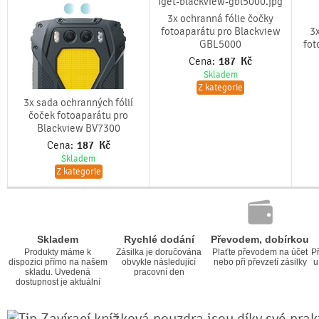
3x ochranná fólie čočky
fotoaparátu pro Blackview
3x
GBL5000
fot
Cena:
187
Kč
Skladem
Z kategorie
3x sada ochranných fólií
čoček fotoaparátu pro
Blackview BV7300
Cena:
187
Kč
Skladem
Z kategorie
Skladem
Rychlé dodání
Převodem, dobírkou
Produkty máme k
Zásilka je doručována
Plaťte převodem na účet
Př
dispozici přímo na našem
obvykle následující
nebo při převzetí zásilky
u
skladu. Uvedená
pracovní den
dostupnost je aktuální