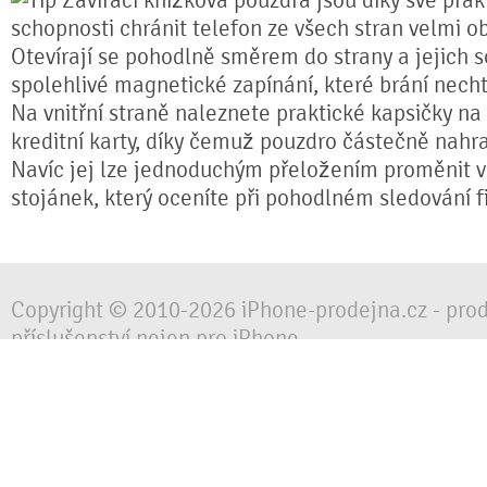
Zavírací knížková pouzdra jsou díky své prakt
schopnosti chránit telefon ze všech stran velmi o
Otevírají se pohodlně směrem do strany a jejich s
spolehlivé magnetické zapínání, které brání nech
Na vnitřní straně naleznete praktické kapsičky na
kreditní karty, díky čemuž pouzdro částečně nahr
Navíc jej lze jednoduchým přeložením proměnit ve
stojánek, který oceníte při pohodlném sledování fi
Copyright © 2010-2026 iPhone-prodejna.cz - pro
příslušenství nejen pro iPhone
Chraňte svůj mobilní telefon za každé situace, 
obalem, pouzdrem nebo krytem.