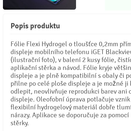
Popis produktu
Fólie Flexi Hydrogel o tloušťce 0,2mm pří
displeje mobilního telefonu iGET Blackvi
(ilustrační foto), v balení 2 kusy fólie, čistí
aplikační stěrka a návod. Fólie kryje větši
displeje a je plně kompatibilní s obaly či p
přilne po celé ploše displeje a je možné ji 
odlepit, neovlivňuje reprodukci barev ani
displeje. Oleofobní úprava potlačuje vznik
flexibilní hydrogelový materiál dobře tlum
nárazy. Aplikace se doporučuje za pomocí
stěrky.