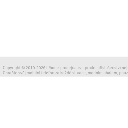
Copyright © 2010-2026 iPhone-prodejna.cz - prodej příslušenství ne
Chraňte svůj mobilní telefon za každé situace, modním obalem, pou