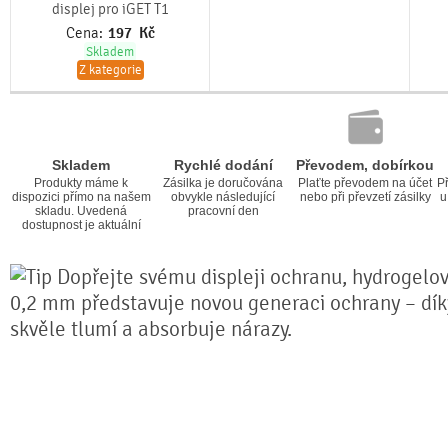
displej pro iGET T1
Cena:
197
Kč
Skladem
Z kategorie
Skladem
Rychlé dodání
Převodem, dobírkou
Produkty máme k
Zásilka je doručována
Plaťte převodem na účet
Př
dispozici přímo na našem
obvykle následující
nebo při převzetí zásilky
u
skladu. Uvedená
pracovní den
dostupnost je aktuální
Dopřejte svému displeji ochranu, hydrogelová
0,2 mm představuje novou generaci ochrany – díky 
skvěle tlumí a absorbuje nárazy.