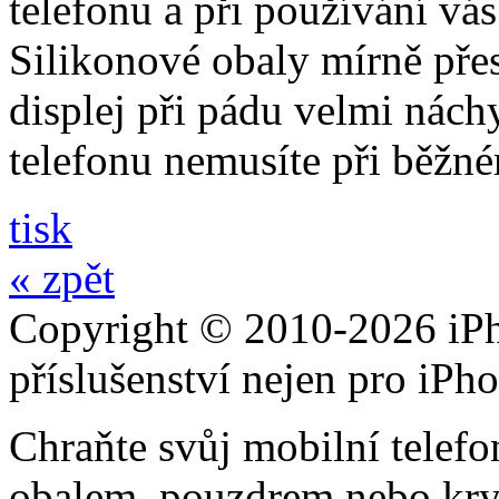
telefonu a při používání vá
Silikonové obaly mírně přes
displej při pádu velmi nách
telefonu nemusíte při běžn
tisk
« zpět
Copyright © 2010-2026 iPh
příslušenství nejen pro iPh
Chraňte svůj mobilní telef
obalem, pouzdrem nebo kry