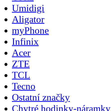
Umidigi
Aligator
myPhone
Infinix
Acer
ZTE
TCL
Tecno
Ostatní značky
Chytré hodinky-náramky