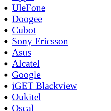
UleFone
Doogee
Cubot
Sony Ericsson
Asus
Alcatel
Google
iGET Blackview
Oukitel
Oscal