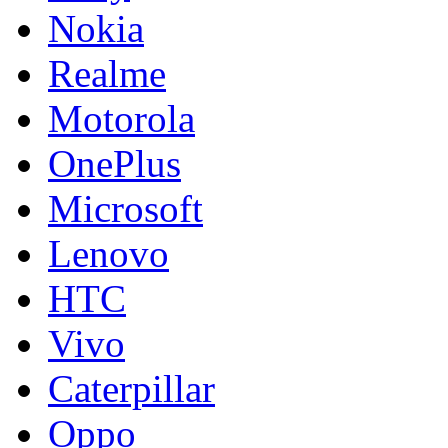
Nokia
Realme
Motorola
OnePlus
Microsoft
Lenovo
HTC
Vivo
Caterpillar
Oppo