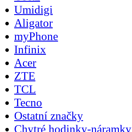
Umidigi
Aligator
myPhone
Infinix
Acer
ZTE
TCL
Tecno
Ostatní značky
Chytré hodinky-náramky