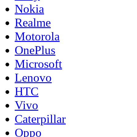
Nokia
Realme
Motorola
OnePlus
Microsoft
Lenovo
HTC
Vivo
Caterpillar
Oppo