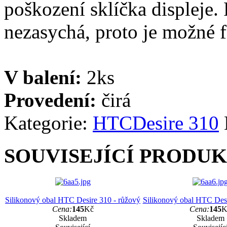
poškození sklíčka displeje. 
nezasychá, proto je možné fó
V balení:
2ks
Provedení:
čirá
Kategorie:
HTC
Desire 310
SOUVISEJÍCÍ PRODU
Silikonový obal HTC Desire 310 - růžový
Silikonový obal HTC Desi
Cena:
145
Kč
Cena:
145
K
Skladem
Skladem