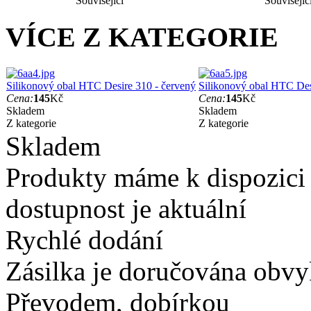
Související
Souvisejíc
VÍCE Z KATEGORIE
Silikonový obal HTC Desire 310 - červený
Silikonový obal HTC Des
Cena:
145
Kč
Cena:
145
Kč
Skladem
Skladem
Z kategorie
Z kategorie
Skladem
Produkty máme k dispozici
dostupnost je aktuální
Rychlé dodání
Zásilka je doručována obvyk
Převodem, dobírkou