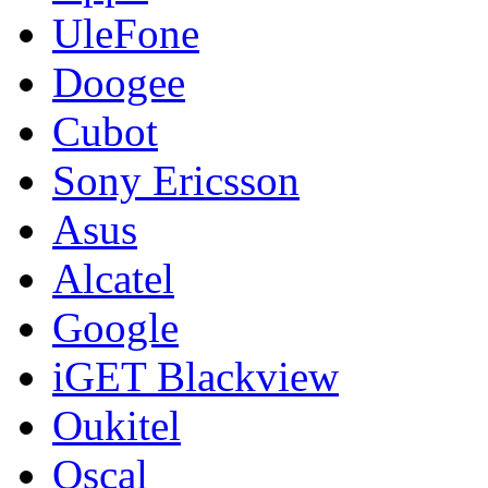
UleFone
Doogee
Cubot
Sony Ericsson
Asus
Alcatel
Google
iGET Blackview
Oukitel
Oscal