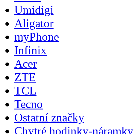
Umidigi
Aligator
myPhone
Infinix
Acer
ZTE
TCL
Tecno
Ostatní značky
Chytré hodinky-náramky