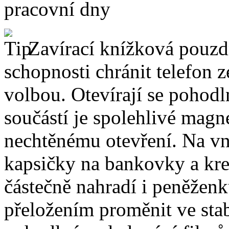
pracovní dny
Zavírací knížková pouzdr
schopnosti chránit telefon 
volbou. Otevírají se pohodl
součástí je spolehlivé magne
nechtěnému otevření. Na vni
kapsičky na bankovky a kre
částečně nahradí i peněžen
přeložením proměnit ve stabi