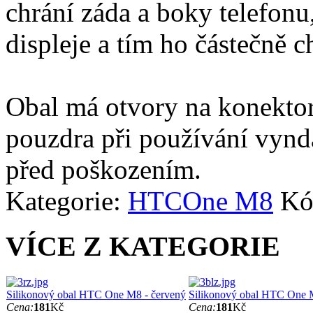
chrání záda a boky telefonu
displeje a tím ho částečně c
Obal má otvory na konektor
pouzdra při používání vynd
před poškozením.
Kategorie:
HTC
One M8
Kó
VÍCE Z KATEGORIE
Silikonový obal HTC One M8 - červený
Silikonový obal HTC One 
Cena:
181
Kč
Cena:
181
Kč