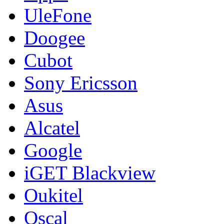
UleFone
Doogee
Cubot
Sony Ericsson
Asus
Alcatel
Google
iGET Blackview
Oukitel
Oscal