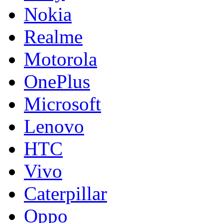
Nokia
Realme
Motorola
OnePlus
Microsoft
Lenovo
HTC
Vivo
Caterpillar
Oppo