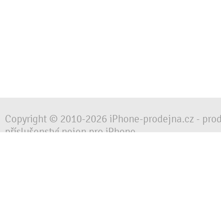
Copyright © 2010-2026 iPhone-prodejna.cz - pro
příslušenství nejen pro iPhone
Chraňte svůj mobilní telefon za každé situace, 
obalem, pouzdrem nebo krytem.