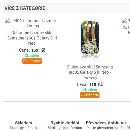
VÍCE Z KATEGORIE
2x 
Ochranné tvrzené sklo
i
Samsung i9301 Galaxy S III
Neo
Cena:
139
Kč
Skladem
Z kategorie
Silikonový obal Samsung
i9301 Galaxy S III Neo -
barevný
Cena:
118
Kč
Skladem
Z kategorie
Skladem
Rychlé dodání
Převodem, dobírkou
Produkty máme k
Zásilka je doručována
Plaťte převodem na účet
Př