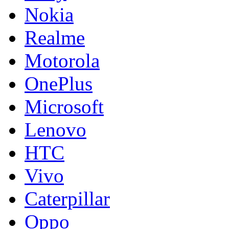
Nokia
Realme
Motorola
OnePlus
Microsoft
Lenovo
HTC
Vivo
Caterpillar
Oppo