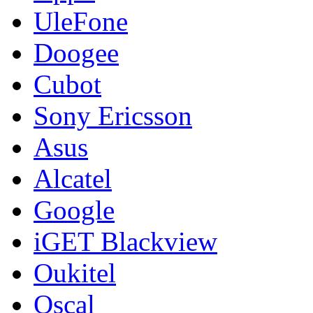
UleFone
Doogee
Cubot
Sony Ericsson
Asus
Alcatel
Google
iGET Blackview
Oukitel
Oscal