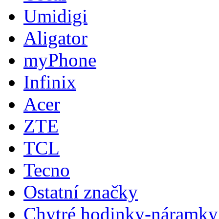
Umidigi
Aligator
myPhone
Infinix
Acer
ZTE
TCL
Tecno
Ostatní značky
Chytré hodinky-náramky