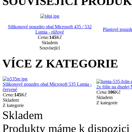
SOUVISEJÍCÍ PRODU
Silikonové pouzdro obal Microsoft 435 / 532
Plastové pouzd
Lumia - růžové
Cena:
145
Kč
Skladem
Související
VÍCE Z KATEGORIE
Silikonové pouzdro obal Microsoft 535 Lumia -
2x fólie na disple
červené
Cena:
106
Kč
Cena:
145
Kč
Skladem
Skladem
Z kategorie
Z kategorie
Skladem
Produkty máme k dispozici