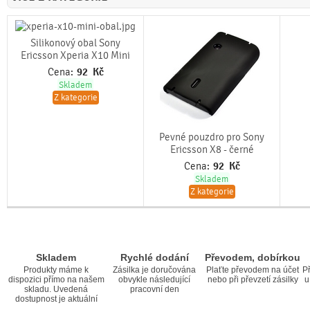
Silikonový obal Sony
Ericsson Xperia X10 Mini
Cena:
92
Kč
Skladem
Z kategorie
Pevné pouzdro pro Sony
Ericsson X8 - černé
Cena:
92
Kč
Skladem
Z kategorie
Skladem
Rychlé dodání
Převodem, dobírkou
Produkty máme k
Zásilka je doručována
Plaťte převodem na účet
Př
dispozici přímo na našem
obvykle následující
nebo při převzetí zásilky
u
skladu. Uvedená
pracovní den
dostupnost je aktuální