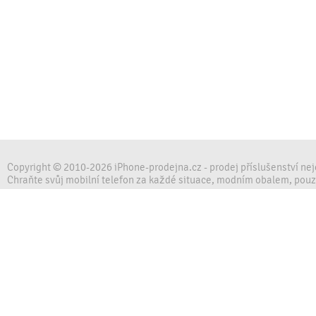
Copyright © 2010-2026 iPhone-prodejna.cz - prodej příslušenství ne
Chraňte svůj mobilní telefon za každé situace, modním obalem, pou