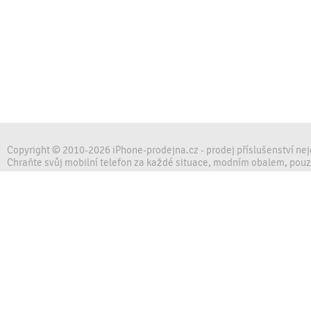
Copyright © 2010-2026 iPhone-prodejna.cz - prodej příslušenství ne
Chraňte svůj mobilní telefon za každé situace, modním obalem, pou