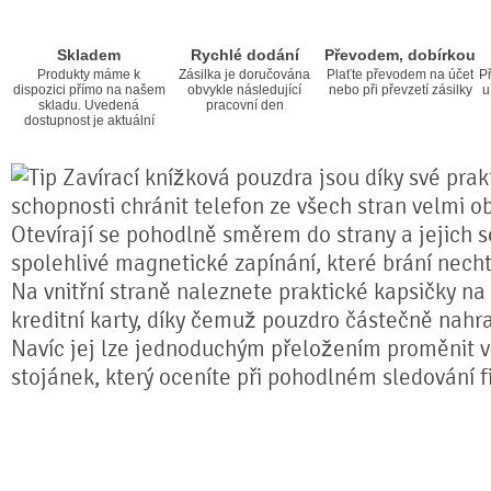
Skladem
Rychlé dodání
Převodem, dobírkou
Produkty máme k
Zásilka je doručována
Plaťte převodem na účet
Př
dispozici přímo na našem
obvykle následující
nebo při převzetí zásilky
u
skladu. Uvedená
pracovní den
dostupnost je aktuální
Zavírací knížková pouzdra jsou díky své prakt
schopnosti chránit telefon ze všech stran velmi o
Otevírají se pohodlně směrem do strany a jejich s
spolehlivé magnetické zapínání, které brání nech
Na vnitřní straně naleznete praktické kapsičky na
kreditní karty, díky čemuž pouzdro částečně nahr
Navíc jej lze jednoduchým přeložením proměnit ve
stojánek, který oceníte při pohodlném sledování fi