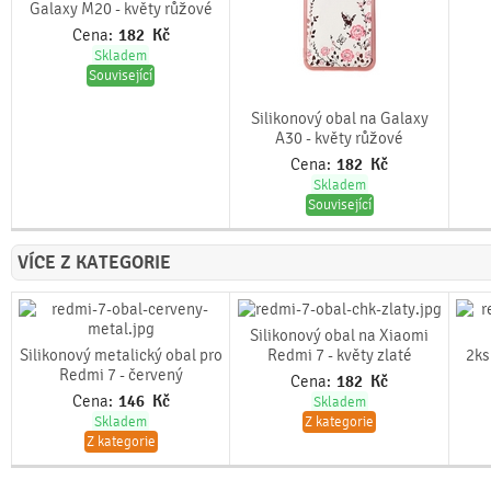
Galaxy M20 - květy růžové
Cena:
182
Kč
Skladem
Související
Silikonový obal na Galaxy
A30 - květy růžové
Cena:
182
Kč
Skladem
Související
VÍCE Z KATEGORIE
Silikonový obal na Xiaomi
Silikonový metalický obal pro
Redmi 7 - květy zlaté
2ks
Redmi 7 - červený
Cena:
182
Kč
Cena:
146
Kč
Skladem
Skladem
Z kategorie
Z kategorie