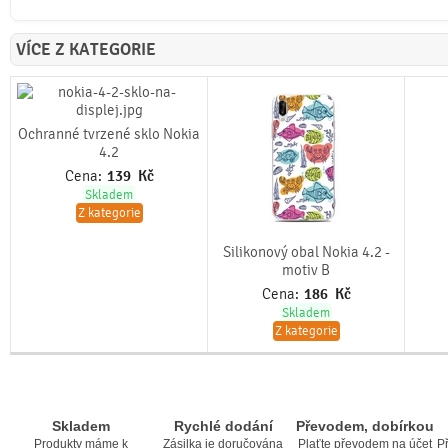
VÍCE Z KATEGORIE
Ochranné tvrzené sklo Nokia
4.2
Cena:
139
Kč
Skladem
Z kategorie
Silikonový obal Nokia 4.2 -
motiv B
Cena:
186
Kč
Skladem
Z kategorie
Skladem
Rychlé dodání
Převodem, dobírkou
Produkty máme k
Zásilka je doručována
Plaťte převodem na účet
Př