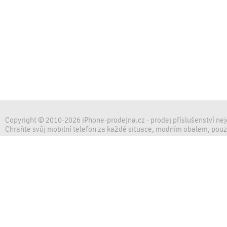
Copyright © 2010-2026 iPhone-prodejna.cz - prodej příslušenství ne
Chraňte svůj mobilní telefon za každé situace, modním obalem, pou