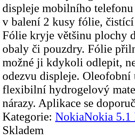
displeje mobilního telefonu 
v balení 2 kusy fólie, čistíc
Fólie kryje většinu plochy d
obaly či pouzdry. Fólie přiln
možné ji kdykoli odlepit, n
odezvu displeje. Oleofobní 
flexibilní hydrogelový mate
nárazy. Aplikace se doporuč
Kategorie:
Nokia
Nokia 5.1 
Skladem