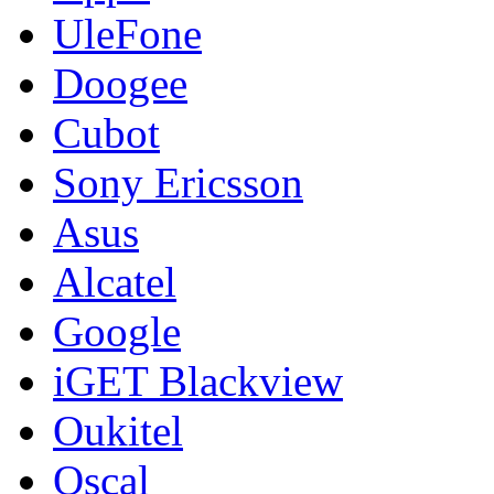
UleFone
Doogee
Cubot
Sony Ericsson
Asus
Alcatel
Google
iGET Blackview
Oukitel
Oscal