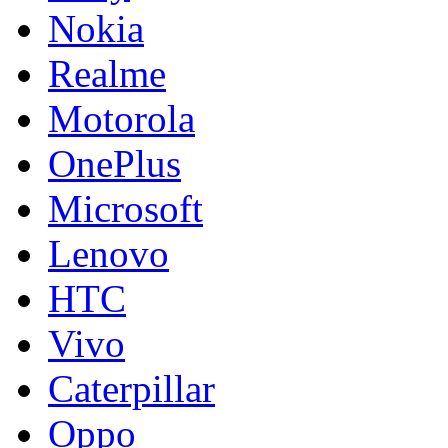
Nokia
Realme
Motorola
OnePlus
Microsoft
Lenovo
HTC
Vivo
Caterpillar
Oppo