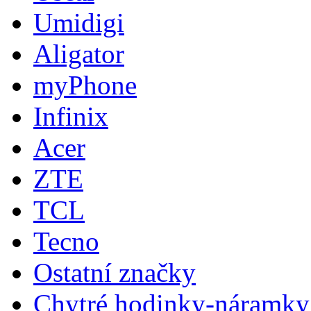
Umidigi
Aligator
myPhone
Infinix
Acer
ZTE
TCL
Tecno
Ostatní značky
Chytré hodinky-náramky