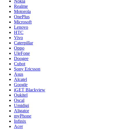
Nokia
Realme
Motorola
OnePlus
Microsoft
Lenovo
HTC
Vivo
Caterpillar
Oppo
UleFone
Doogee
Cubot
Sony Ericsson
Asus
Alcatel
Google
iGET Blackview
Oukitel
Oscal
Umidigi
Aligator
myPhone
Infinix
Acer