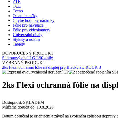
ZTE
TCL
Tecno
Ostatní značky
Chytré hodinky-náramky
Fólie pro navigace
Fólie pro videokamery
Univerzální obaly
Stylusy a ostatní
Tablety
DOPORUČENÝ PRODUKT
Silikonový obal LG L90 - bílý
VYBRANÝ PRODUKT
2ks Flexi ochranná fólie na displej pro Blackview ROCK 3
2ks Flexi ochranná fólie na disp
Dostupnost:
SKLADEM
Můžeme doručit do:
10.8.2026
Datum doručení je orientační a závisí na zvoleném způsobu dopravy a