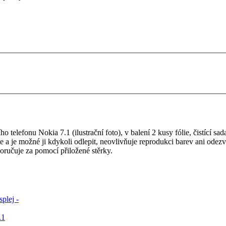
telefonu Nokia 7.1 (ilustrační foto), v balení 2 kusy fólie, čistící sada
je a je možné ji kdykoli odlepit, neovlivňuje reprodukci barev ani odezv
oručuje za pomocí přiložené stěrky.
.1