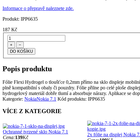
Informace o přepravě naleznete zde.
Produkt:
IPP6635
187
Kč
+
−
Popis produktu
Fólie Flexi Hydrogel o tloušťce 0,2mm přímo na sklo displeje mobilního 
plně kompatibilní s obaly či pouzdry. Fólie přilne po celé ploše disple
hydrogelový materiál dobře tlumí a absorbuje nárazy. Aplikace se dop
Kategorie:
Nokia
Nokia 7.1
Kód produktu:
IPP6635
VÍCE Z KATEGORIE
Ochranné tvrzené sklo Nokia 7.1
2x fólie na displej Nokia 7
Cena:
139
Kč