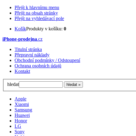
Přejít k hlavnímu menu
Přejít na obsah stránky
Přejít na vyhledávací pole
Košík
Produkty v košíku:
0
iPhone-prodejna
.cz
Titulní stránka
Přepravní náklady
Obchodní podmínky / Odstoupení
Ochrana osobních údajů
Kontakt
hledat
Apple
Xiaomi
Samsung
Huawei
Honor
LG
Sony