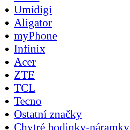
Umidigi
Aligator
myPhone
Infinix
Acer
ZTE
TCL
Tecno
Ostatní značky
Chytré hodinky-náramky