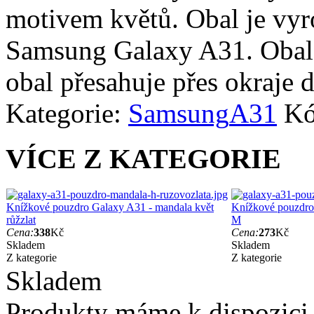
motivem květů. Obal je vyr
Samsung Galaxy A31. Obal c
obal přesahuje přes okraje d
Kategorie:
Samsung
A31
Kó
VÍCE Z KATEGORIE
Knížkové pouzdro Galaxy A31 - mandala květ
Knížkové pouzdro
růžzlat
M
Cena:
338
Kč
Cena:
273
Kč
Skladem
Skladem
Z kategorie
Z kategorie
Skladem
Produkty máme k dispozici