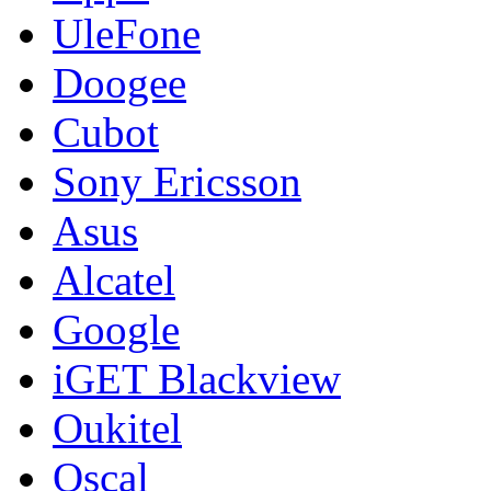
UleFone
Doogee
Cubot
Sony Ericsson
Asus
Alcatel
Google
iGET Blackview
Oukitel
Oscal