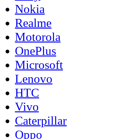
Nokia
Realme
Motorola
OnePlus
Microsoft
Lenovo
HTC
Vivo
Caterpillar
Oppo