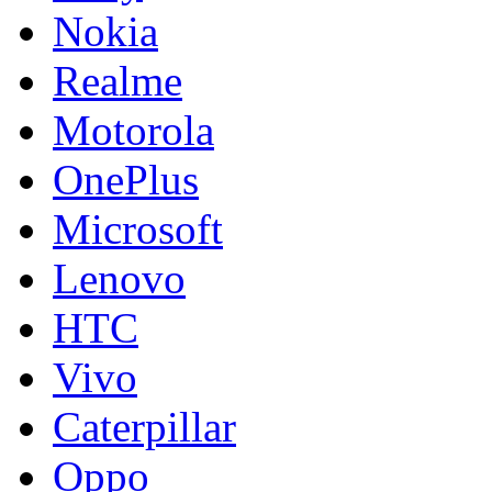
Nokia
Realme
Motorola
OnePlus
Microsoft
Lenovo
HTC
Vivo
Caterpillar
Oppo