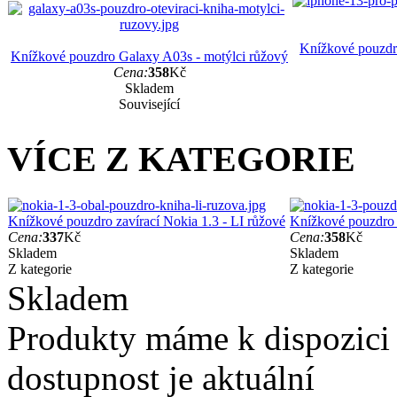
Knížkové pouzdro
Knížkové pouzdro Galaxy A03s - motýlci růžový
Cena:
358
Kč
Skladem
Související
VÍCE Z KATEGORIE
Knížkové pouzdro zavírací Nokia 1.3 - LI růžové
Knížkové pouzdro z
Cena:
337
Kč
Cena:
358
Kč
Skladem
Skladem
Z kategorie
Z kategorie
Skladem
Produkty máme k dispozici
dostupnost je aktuální