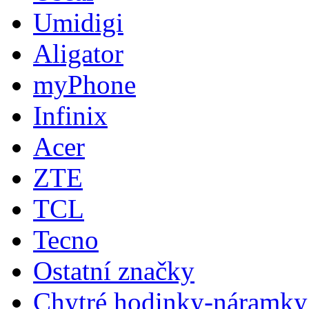
Umidigi
Aligator
myPhone
Infinix
Acer
ZTE
TCL
Tecno
Ostatní značky
Chytré hodinky-náramky