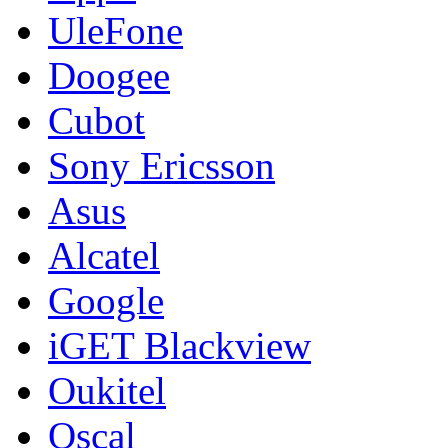
UleFone
Doogee
Cubot
Sony Ericsson
Asus
Alcatel
Google
iGET Blackview
Oukitel
Oscal