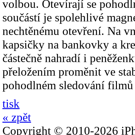
volbou. Otevírají se pohodl
součástí je spolehlivé magne
nechtěnému otevření. Na vni
kapsičky na bankovky a kre
částečně nahradí i peněžen
přeložením proměnit ve stabi
pohodlném sledování filmů 
tisk
« zpět
Copyright © 2010-2026 iPh