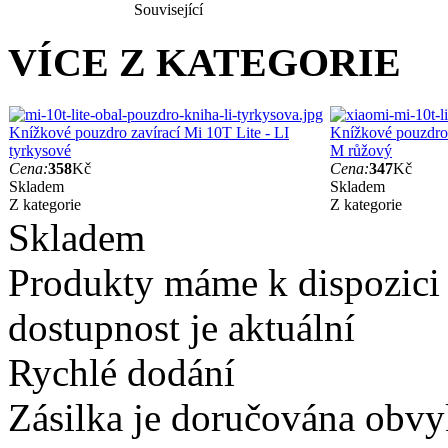
Související
VÍCE Z KATEGORIE
Knížkové pouzdro zavírací Mi 10T Lite - LI
Knížkové pouzdro 
tyrkysové
M růžový
Cena:
358
Kč
Cena:
347
Kč
Skladem
Skladem
Z kategorie
Z kategorie
Skladem
Produkty máme k dispozici
dostupnost je aktuální
Rychlé dodání
Zásilka je doručována obvyk