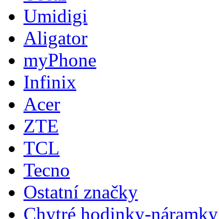
Umidigi
Aligator
myPhone
Infinix
Acer
ZTE
TCL
Tecno
Ostatní značky
Chytré hodinky-náramky