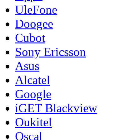
UleFone
Doogee
Cubot
Sony Ericsson
Asus
Alcatel
Google
iGET Blackview
Oukitel
Oscal