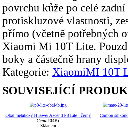
povrchu kůže po celé zadní 
protiskluzové vlastnosti, z
přímo (včetně potřebných o
Xiaomi Mi 10T Lite. Pouzdr
boky a částečně hrany displ
Kategorie:
Xiaomi
MI 10T L
SOUVISEJÍCÍ PRODU
Obal metalický Huawei Ascend P8 Lite - černý
Carbon silikono
Cena:
134
Kč
Skladem