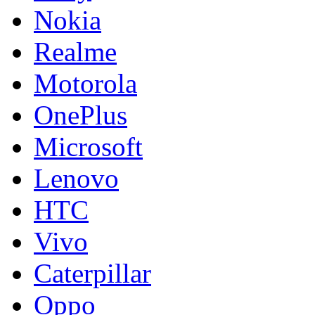
Nokia
Realme
Motorola
OnePlus
Microsoft
Lenovo
HTC
Vivo
Caterpillar
Oppo