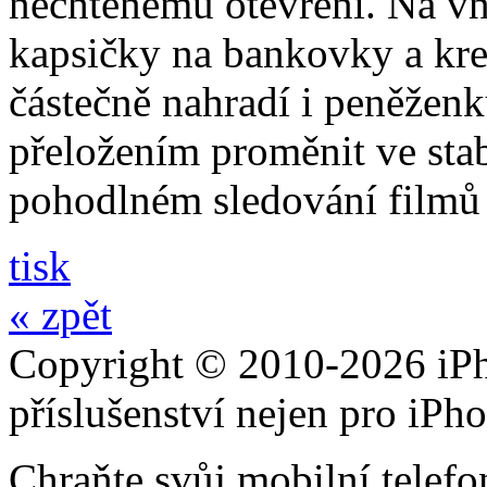
nechtěnému otevření. Na vni
kapsičky na bankovky a kre
částečně nahradí i peněžen
přeložením proměnit ve stabi
pohodlném sledování filmů 
tisk
« zpět
Copyright © 2010-2026 iPh
příslušenství nejen pro iPh
Chraňte svůj mobilní telef