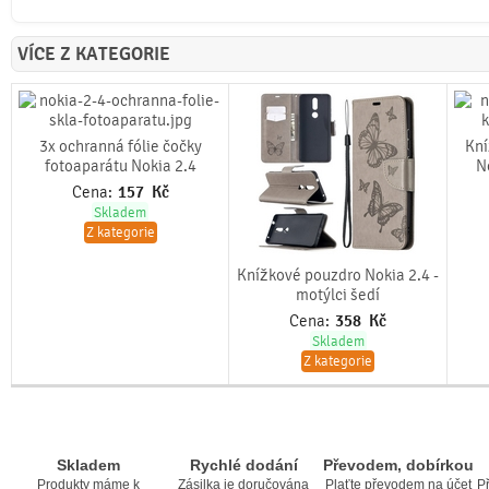
VÍCE Z KATEGORIE
3x ochranná fólie čočky
Kní
fotoaparátu Nokia 2.4
N
Cena:
157
Kč
Skladem
Z kategorie
Knížkové pouzdro Nokia 2.4 -
motýlci šedí
Cena:
358
Kč
Skladem
Z kategorie
Skladem
Rychlé dodání
Převodem, dobírkou
Produkty máme k
Zásilka je doručována
Plaťte převodem na účet
Př