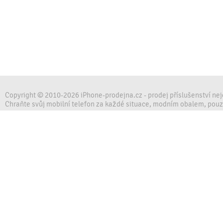
Copyright © 2010-2026 iPhone-prodejna.cz - prodej příslušenství ne
Chraňte svůj mobilní telefon za každé situace, modním obalem, pou