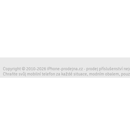
Copyright © 2010-2026 iPhone-prodejna.cz - prodej příslušenství ne
Chraňte svůj mobilní telefon za každé situace, modním obalem, pou