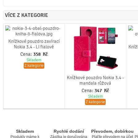
VÍCE Z KATEGORIE
Knížkové pouzdro zavírací
Nokia 3.4 - LI fialové
Kníž
Cena:
358
Kč
Skladem
Z kategorie
Knížkové pouzdro Nokia 3.4 -
mandala růžová
Cena:
347
Kč
Skladem
Z kategorie
Skladem
Rychlé dodání
Převodem, dobírkou
Produkty máme k
Zásilka je doručována
Plaťte převodem na účet
Př