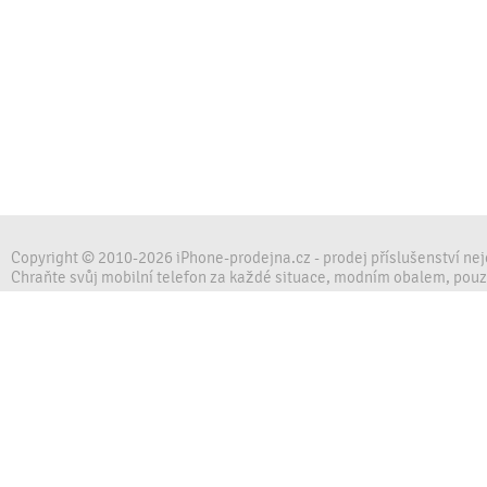
Copyright © 2010-2026 iPhone-prodejna.cz - prodej příslušenství ne
Chraňte svůj mobilní telefon za každé situace, modním obalem, pou