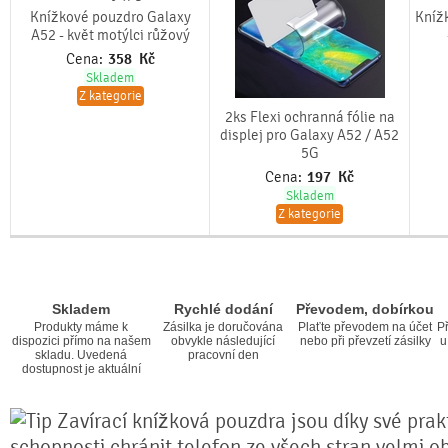
Knížkové pouzdro Galaxy
Kníž
A52 - květ motýlci růžový
Cena:
358
Kč
Skladem
Z kategorie
2ks Flexi ochranná fólie na
displej pro Galaxy A52 / A52
5G
Cena:
197
Kč
Skladem
Z kategorie
Skladem
Rychlé dodání
Převodem, dobírkou
Produkty máme k
Zásilka je doručována
Plaťte převodem na účet
Př
dispozici přímo na našem
obvykle následující
nebo při převzetí zásilky
u
skladu. Uvedená
pracovní den
dostupnost je aktuální
Zavírací knížková pouzdra jsou díky své prakt
schopnosti chránit telefon ze všech stran velmi o