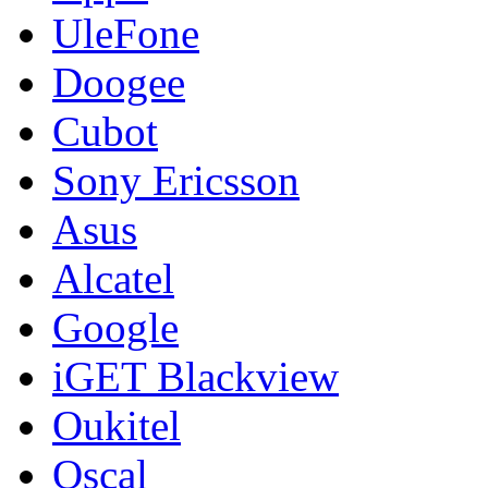
UleFone
Doogee
Cubot
Sony Ericsson
Asus
Alcatel
Google
iGET Blackview
Oukitel
Oscal