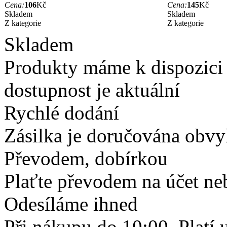
Cena:
106
Kč
Cena:
145
Kč
Skladem
Skladem
Z kategorie
Z kategorie
Skladem
Produkty máme k dispozici
dostupnost je aktuální
Rychlé dodání
Zásilka je doručována obvyk
Převodem, dobírkou
Plaťte převodem na účet neb
Odesíláme ihned
Při nákupu do 10:00. Platí