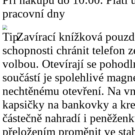
pracovní dny
Zavírací knížková pouzdr
schopnosti chránit telefon 
volbou. Otevírají se pohodl
součástí je spolehlivé magne
nechtěnému otevření. Na vni
kapsičky na bankovky a kre
částečně nahradí i peněžen
přeložením proměnit ve stabi