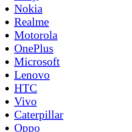
Nokia
Realme
Motorola
OnePlus
Microsoft
Lenovo
HTC
Vivo
Caterpillar
Oppo