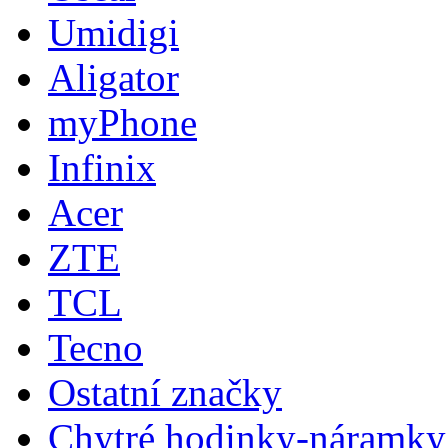
Umidigi
Aligator
myPhone
Infinix
Acer
ZTE
TCL
Tecno
Ostatní značky
Chytré hodinky-náramky