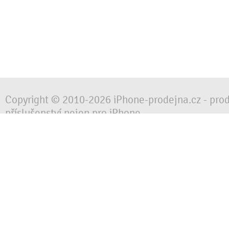
Copyright © 2010-2026 iPhone-prodejna.cz - pro
příslušenství nejen pro iPhone
Chraňte svůj mobilní telefon za každé situace, 
obalem, pouzdrem nebo krytem.