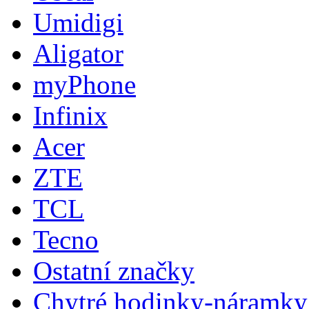
Umidigi
Aligator
myPhone
Infinix
Acer
ZTE
TCL
Tecno
Ostatní značky
Chytré hodinky-náramky