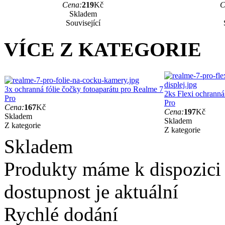
Cena:
219
Kč
C
Skladem
Související
VÍCE Z KATEGORIE
3x ochranná fólie čočky fotoaparátu pro Realme 7
2ks Flexi ochranná 
Pro
Pro
Cena:
167
Kč
Cena:
197
Kč
Skladem
Skladem
Z kategorie
Z kategorie
Skladem
Produkty máme k dispozici
dostupnost je aktuální
Rychlé dodání