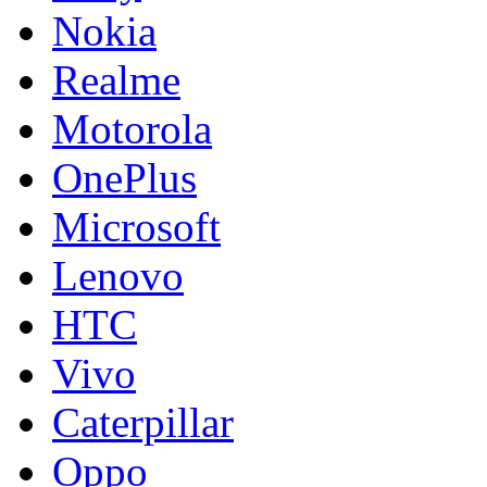
Nokia
Realme
Motorola
OnePlus
Microsoft
Lenovo
HTC
Vivo
Caterpillar
Oppo