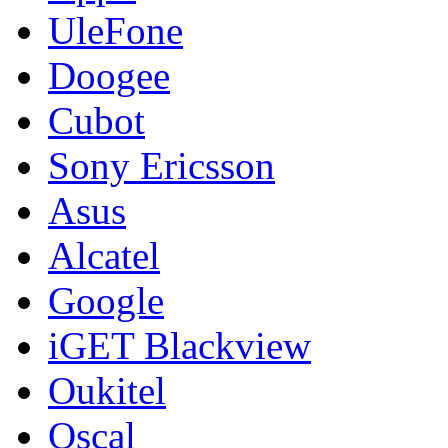
UleFone
Doogee
Cubot
Sony Ericsson
Asus
Alcatel
Google
iGET Blackview
Oukitel
Oscal