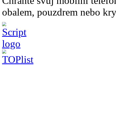
Chraňte svůj mobilní telef
obalem, pouzdrem nebo kry