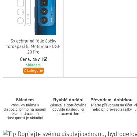
3x ochranná fólie čočky
fotoaparátu Motorola EDGE
20 Pro
Cena:
187
Kč
Skladem
Z kategorie
Skladem
Rychlé dodání
Převodem, dobírkou
Produkty máme k
Zásilka je doručována
Plaťte převodem na účet
Př
dispozici přímo na našem
obvykle následující
nebo při převzetí zásilky
u
skladu. Uvedená
pracovní den
dostupnost je aktuální
Dopřejte svému displeji ochranu, hydrogelová