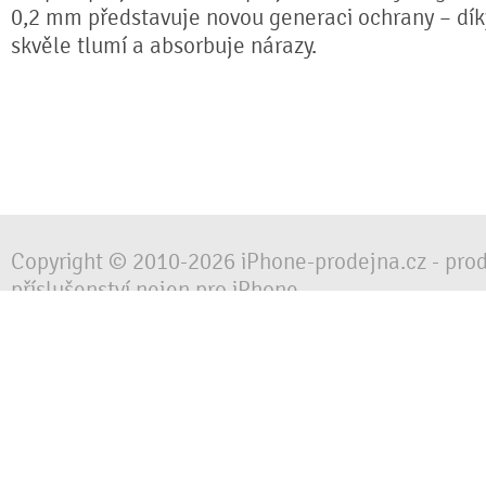
0,2 mm představuje novou generaci ochrany – díky 
skvěle tlumí a absorbuje nárazy.
Copyright © 2010-2026 iPhone-prodejna.cz - pro
příslušenství nejen pro iPhone
Chraňte svůj mobilní telefon za každé situace, 
obalem, pouzdrem nebo krytem.