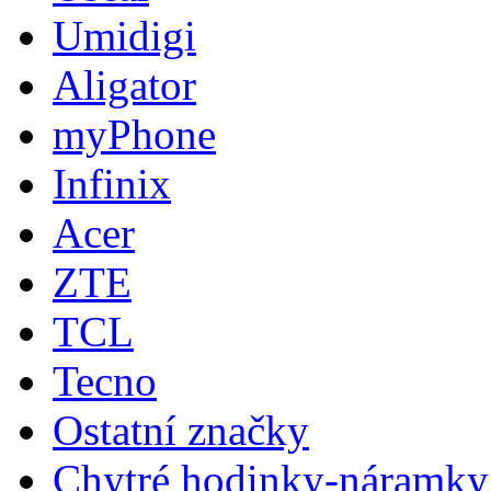
Umidigi
Aligator
myPhone
Infinix
Acer
ZTE
TCL
Tecno
Ostatní značky
Chytré hodinky-náramky