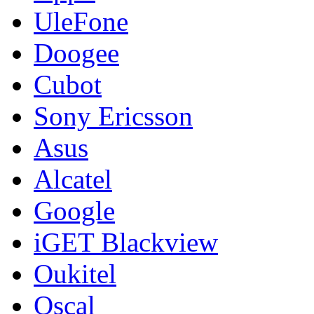
UleFone
Doogee
Cubot
Sony Ericsson
Asus
Alcatel
Google
iGET Blackview
Oukitel
Oscal