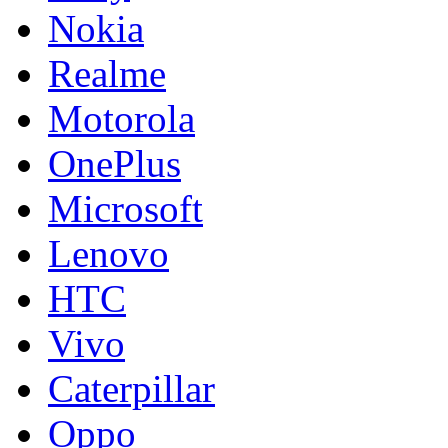
Nokia
Realme
Motorola
OnePlus
Microsoft
Lenovo
HTC
Vivo
Caterpillar
Oppo