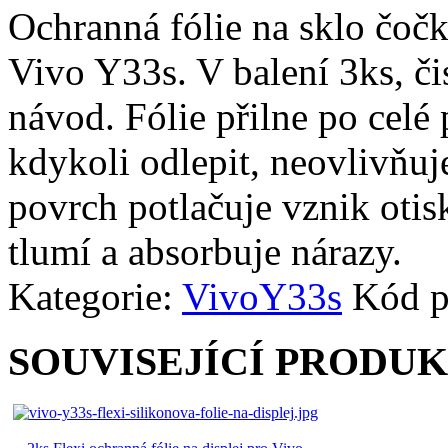
Ochranná fólie na sklo čoč
Vivo Y33s. V balení 3ks, čis
návod. Fólie přilne po celé
kdykoli odlepit, neovlivňuj
povrch potlačuje vznik otisk
tlumí a absorbuje nárazy.
Kategorie:
Vivo
Y33s
Kód p
SOUVISEJÍCÍ PRODU