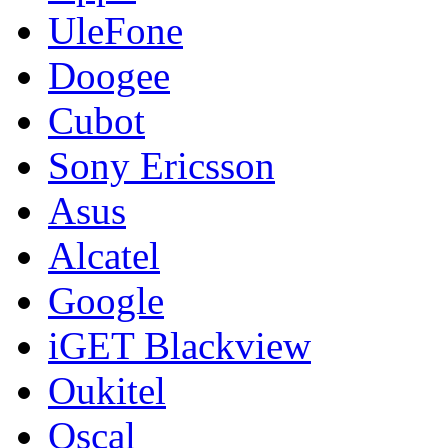
UleFone
Doogee
Cubot
Sony Ericsson
Asus
Alcatel
Google
iGET Blackview
Oukitel
Oscal