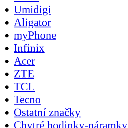
Umidigi
Aligator
myPhone
Infinix
Acer
ZTE
TCL
Tecno
Ostatní značky
Chytré hodinky-náramky