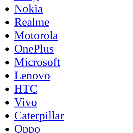
Nokia
Realme
Motorola
OnePlus
Microsoft
Lenovo
HTC
Vivo
Caterpillar
Oppo