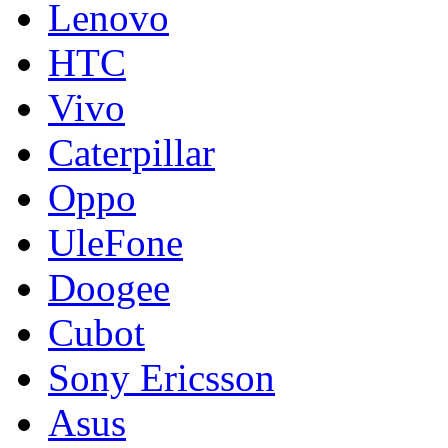
Lenovo
HTC
Vivo
Caterpillar
Oppo
UleFone
Doogee
Cubot
Sony Ericsson
Asus