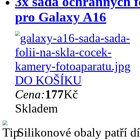
3x sada ochranných fó
pro Galaxy A16
DO KOŠÍKU
Cena:
177
Kč
Skladem
Silikonové obaly patří dí