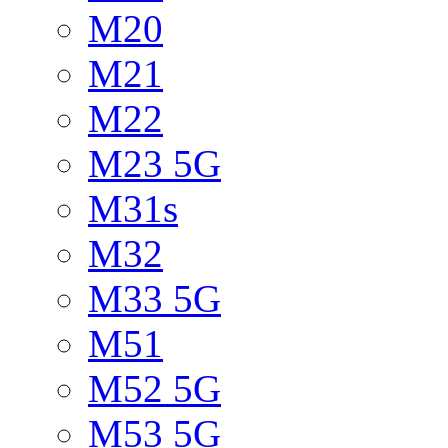
M20
M21
M22
M23 5G
M31s
M32
M33 5G
M51
M52 5G
M53 5G