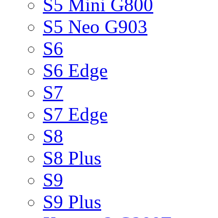
S5 Mini G800
S5 Neo G903
S6
S6 Edge
S7
S7 Edge
S8
S8 Plus
S9
S9 Plus