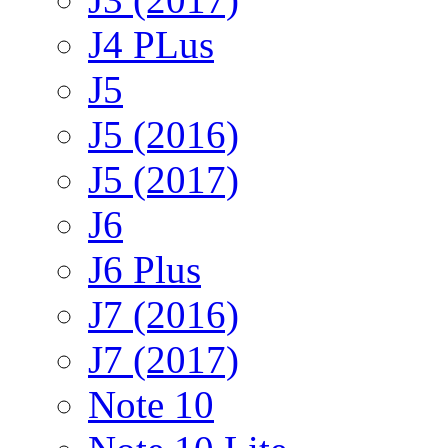
J4 PLus
J5
J5 (2016)
J5 (2017)
J6
J6 Plus
J7 (2016)
J7 (2017)
Note 10