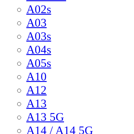
A02s
A03
A03s
A04s
A05s
A10
A12
A13
A13 5G
A14 / A14 5G