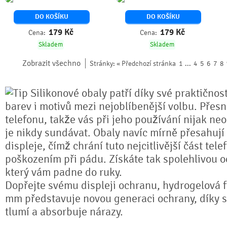
DO KOŠÍKU
DO KOŠÍKU
179
Kč
179
Kč
Cena:
Cena:
Skladem
Skladem
Zobrazit všechno
Stránky:
« Předchozí stránka
1
...
4
5
6
7
8
Silikonové obaly patří díky své praktičnos
barev i motivů mezi nejoblíbenější volbu. Přesn
telefonu, takže vás při jeho používání nijak ne
je nikdy sundávat. Obaly navíc mírně přesahují
displeje, čímž chrání tuto nejcitlivější část tel
poškozením při pádu. Získáte tak spolehlivou 
který vám padne do ruky.
Dopřejte svému displeji ochranu, hydrogelová fó
mm představuje novou generaci ochrany, díky sv
tlumí a absorbuje nárazy.