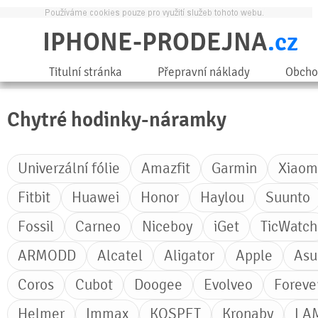
IPHONE-PRODEJNA
.cz
Titulní stránka
Přepravní náklady
Obcho
Chytré hodinky-náramky
Univerzální fólie
Amazfit
Garmin
Xiaom
Fitbit
Huawei
Honor
Haylou
Suunto
Fossil
Carneo
Niceboy
iGet
TicWatch
ARMODD
Alcatel
Aligator
Apple
Asu
Coros
Cubot
Doogee
Evolveo
Foreve
Helmer
Immax
KOSPET
Kronaby
LA