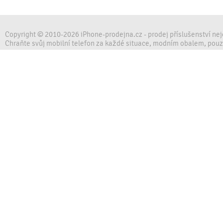
Copyright © 2010-2026 iPhone-prodejna.cz - prodej příslušenství ne
Chraňte svůj mobilní telefon za každé situace, modním obalem, pou