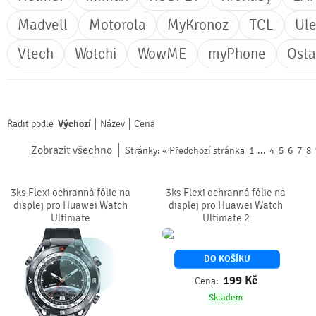
Madvell
Motorola
MyKronoz
TCL
Ul
Vtech
Wotchi
WowME
myPhone
Osta
Řadit podle
Výchozí
Název
Cena
Zobrazit všechno
Stránky:
« Předchozí stránka
1
...
4
5
6
7
8
3ks Flexi ochranná fólie na
3ks Flexi ochranná fólie na
displej pro Huawei Watch
displej pro Huawei Watch
Ultimate
Ultimate 2
DO KOŠÍKU
199
Kč
Cena:
Skladem